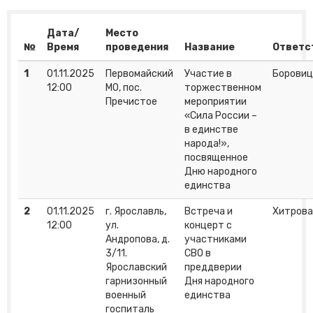
Дата/
Место
№
Время
проведения
Название
Ответс
1
01.11.2025
Первомайский
Участие в
Боровиц
12:00
МО, пос.
торжественном
Пречистое
мероприятии
«Сила России –
в единстве
народа!»,
посвященное
Дню народного
единства
2
01.11.2025
г. Ярославль,
Встреча и
Хитрова 
12:00
ул.
концерт с
Андропова, д.
участниками
3/11.
СВО в
Ярославский
преддверии
гарнизонный
Дня народного
военный
единства
госпиталь