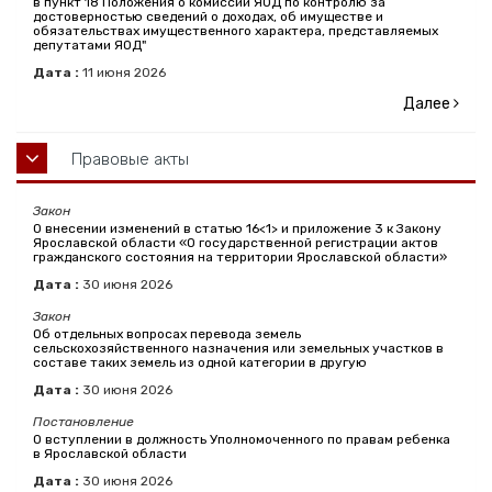
в пункт 18 Положения о комиссии ЯОД по контролю за
достоверностью сведений о доходах, об имуществе и
обязательствах имущественного характера, представляемых
депутатами ЯОД"
Дата :
11
июня
2026
Далее
Правовые акты
Закон
О внесении изменений в статью 16<1> и приложение 3 к Закону
Ярославской области «О государственной регистрации актов
гражданского состояния на территории Ярославской области»
Дата :
30
июня
2026
Закон
Об отдельных вопросах перевода земель
сельскохозяйственного назначения или земельных участков в
составе таких земель из одной категории в другую
Дата :
30
июня
2026
Постановление
О вступлении в должность Уполномоченного по правам ребенка
в Ярославской области
Дата :
30
июня
2026