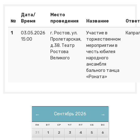
Дата/
Место
№
Время
проведения
Название
Отве
1
03.05.2026
г. Ростов, ул.
Участие в
Капрал
15:00
Пролетарская,
торжественном
д.38. Театр
мероприятии в
Ростова
честь юбилея
Великого
народного
ансамбля
бального танца
«Роната»
←
Сентябрь 2026
→
ПН
ВТ
СР
ЧТ
ПТ
СБ
ВС
31
1
2
3
4
5
6