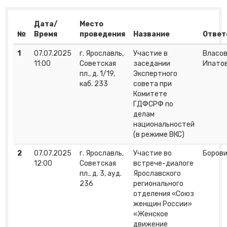
Дата/
Место
№
Время
проведения
Название
Ответ
1
07.07.2025
г. Ярославль,
Участие в
Власов 
11:00
Советская
заседании
Ипатов
пл., д. 1/19,
Экспертного
каб. 233
совета при
Комитете
ГДФСРФ по
делам
национальностей
(в режиме ВКС)
2
07.07.2025
г. Ярославль,
Участие во
Борови
12:00
Советская
встрече-диалоге
пл., д. 3, ауд.
Ярославского
236
регионального
отделения «Союз
женщин России»
«Женское
движение