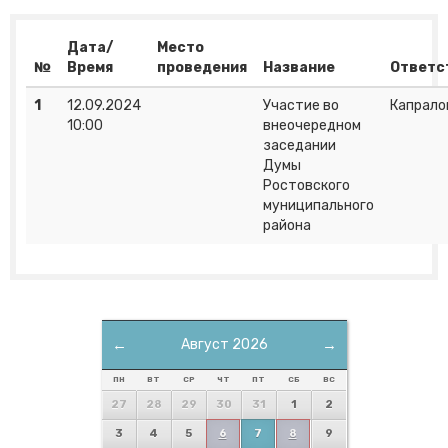
Дата/
Место
№
Время
проведения
Название
Ответс
1
12.09.2024
Участие во
Капралов
10:00
внеочередном
заседании
Думы
Ростовского
муниципального
района
←
Август 2026
→
ПН
ВТ
СР
ЧТ
ПТ
СБ
ВС
27
28
29
30
31
1
2
3
4
5
6
7
8
9