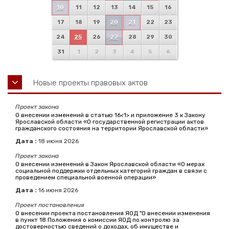
10
11
12
13
14
15
16
17
18
19
20
21
22
23
24
25
26
27
28
29
30
31
1
2
3
4
5
6
Новые проекты правовых актов
Проект закона
О внесении изменений в статью 16<1> и приложение 3 к Закону
Ярославской области «О государственной регистрации актов
гражданского состояния на территории Ярославской области»
Дата :
18
июня
2026
Проект закона
О внесении изменений в Закон Ярославской области «О мерах
социальной поддержки отдельных категорий граждан в связи с
проведением специальной военной операции»
Дата :
16
июня
2026
Проект постановления
О внесении проекта постановления ЯОД "О внесении изменения
в пункт 18 Положения о комиссии ЯОД по контролю за
достоверностью сведений о доходах, об имуществе и