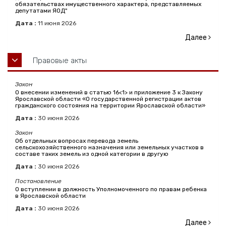
обязательствах имущественного характера, представляемых
депутатами ЯОД"
Дата :
11
июня
2026
Далее
Правовые акты
Закон
О внесении изменений в статью 16<1> и приложение 3 к Закону
Ярославской области «О государственной регистрации актов
гражданского состояния на территории Ярославской области»
Дата :
30
июня
2026
Закон
Об отдельных вопросах перевода земель
сельскохозяйственного назначения или земельных участков в
составе таких земель из одной категории в другую
Дата :
30
июня
2026
Постановление
О вступлении в должность Уполномоченного по правам ребенка
в Ярославской области
Дата :
30
июня
2026
Далее