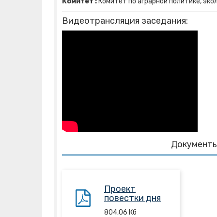
Комитет :
Комитет по аграрной политике, эко
Видеотрансляция заседания:
Документы
Проект
повестки дня
804,06
Кб