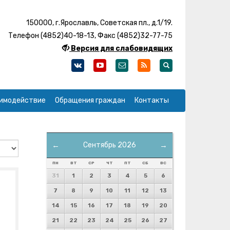
150000, г.Ярославль, Советская пл., д.1/19.
Телефон (4852)40-18-13, Факс (4852)32-77-75
Версия для слабовидящих
имодействие
Обращения граждан
Контакты
←
Сентябрь 2026
→
ПН
ВТ
СР
ЧТ
ПТ
СБ
ВС
31
1
2
3
4
5
6
7
8
9
10
11
12
13
14
15
16
17
18
19
20
21
22
23
24
25
26
27