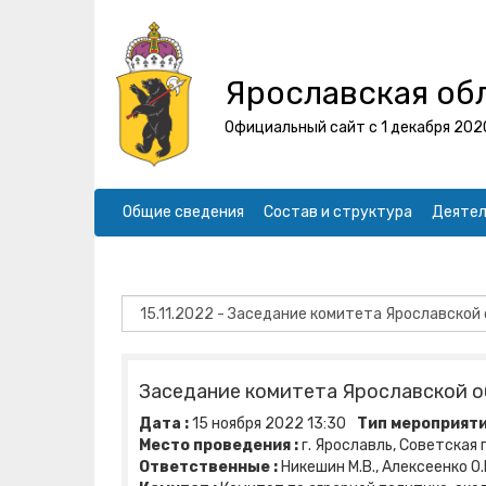
Ярославская об
Официальный сайт с 1 декабря 202
Общие сведения
Состав и структура
Деятел
Заседание комитета Ярославской о
Дата :
15
ноября
2022
13:30
Тип мероприяти
Место проведения :
г. Ярославль, Советская пл
Ответственные :
Никешин М.В., Алексеенко О.В