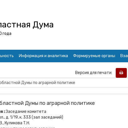
ластная Дума
0 года
ьность
Информация и аналитика
Формируемые органы
Вза
Версия для печати:
бластной Думы по аграрной политике
я :
Заседание комитета
., д. 1/19, к. 333 (зал заседаний)
., Куликова Т.Н.