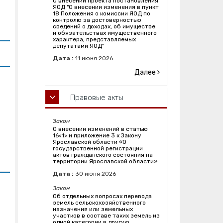
О внесении проекта постановления
ЯОД "О внесении изменения в пункт
18 Положения о комиссии ЯОД по
контролю за достоверностью
сведений о доходах, об имуществе
и обязательствах имущественного
характера, представляемых
депутатами ЯОД"
Дата :
11
июня
2026
Далее
Правовые акты
Закон
О внесении изменений в статью
16<1> и приложение 3 к Закону
Ярославской области «О
государственной регистрации
актов гражданского состояния на
территории Ярославской области»
Дата :
30
июня
2026
Закон
Об отдельных вопросах перевода
земель сельскохозяйственного
назначения или земельных
участков в составе таких земель из
одной категории в другую