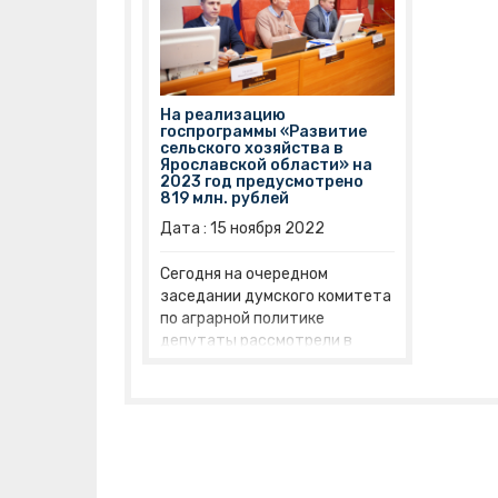
На реализацию
госпрограммы «Развитие
сельского хозяйства в
Ярославской области» на
2023 год предусмотрено
819 млн. рублей
Дата :
15
ноября
2022
Сегодня на очередном
заседании думского комитета
по аграрной политике
депутаты рассмотрели в
первом чтении параметры
бюджета 2023 года по
вопросам ведения комитета.
Основные параметры по
развитию сельхозотрасли
озвучил директор
профильного регионального