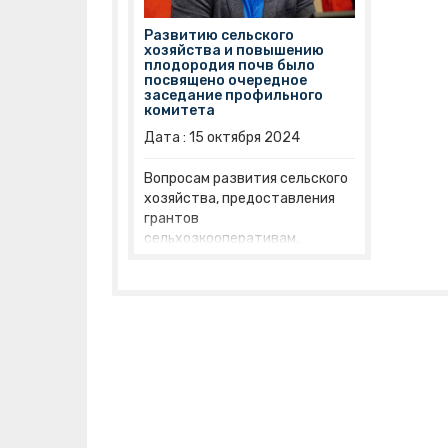
Развитию сельского
хозяйства и повышению
плодородия почв было
посвящено очередное
заседание профильного
комитета
Дата :
15
октября
2024
Вопросам развития сельского
хозяйства, предоставления
грантов
сельхозкооперативам,
оздоровления почв было
посвящено сегодняшнее
заседание комитета по
аграрной политике, экологии и
природопользования, которое
прошло под
председательством Михаила
Никешина.