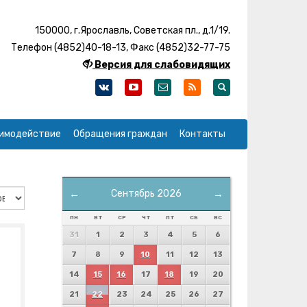
150000, г.Ярославль, Советская пл., д.1/19.
Телефон (4852)40-18-13, Факс (4852)32-77-75
Версия для слабовидящих
имодействие
Обращения граждан
Контакты
←
Сентябрь 2026
→
ПН
ВТ
СР
ЧТ
ПТ
СБ
ВС
31
1
2
3
4
5
6
7
8
9
10
11
12
13
14
15
16
17
18
19
20
21
22
23
24
25
26
27