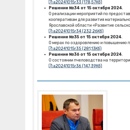
a20241015r33 (178,57Кб)
Решение №34 от 15 октября 2024
.
О реализации мероприятий по предоста
кооперативам для развития материальн
Ярославской области «Развитие сельско
a20241015r34 (232,26Кб)
Решение №35 от 15 октября 2024
.
О мерах по оздоровлению и повышению п
a20241015r35 (281,13Кб)
Решение №36 от 15 октября 2024
.
О состоянии пчеловодства на территор
a20241015r36 (147,39Кб)