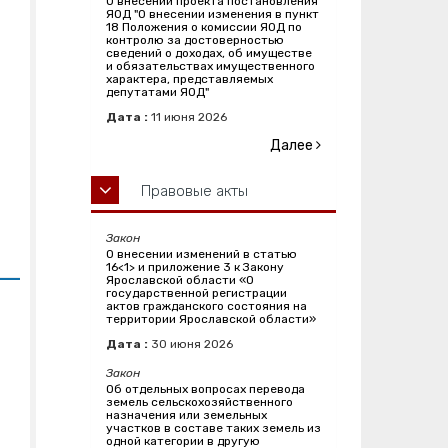
О внесении проекта постановления
ЯОД "О внесении изменения в пункт
18 Положения о комиссии ЯОД по
контролю за достоверностью
сведений о доходах, об имуществе
и обязательствах имущественного
характера, представляемых
депутатами ЯОД"
Дата :
11
июня
2026
Далее
Правовые акты
Закон
О внесении изменений в статью
16<1> и приложение 3 к Закону
Ярославской области «О
государственной регистрации
актов гражданского состояния на
территории Ярославской области»
Дата :
30
июня
2026
Закон
Об отдельных вопросах перевода
земель сельскохозяйственного
назначения или земельных
участков в составе таких земель из
одной категории в другую