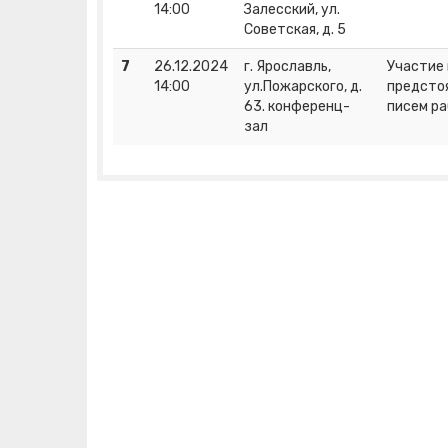
14:00
Залесский, ул.
Советская, д. 5
7
26.12.2024
г. Ярославль,
Участие
14:00
ул.Пожарского, д.
предстоя
63. конференц-
писем р
зал