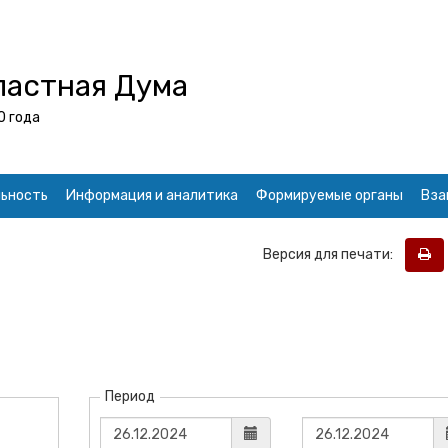
ластная Дума
0 года
ьность
Информация и аналитика
Формируемые органы
Вза
Версия для печати:
Период