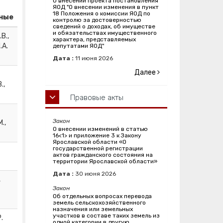
О внесении проекта постановления
ЯОД "О внесении изменения в пункт
18 Положения о комиссии ЯОД по
ные
контролю за достоверностью
сведений о доходах, об имуществе
и обязательствах имущественного
В.,
характера, представляемых
.А.
депутатами ЯОД"
Дата :
11
июня
2026
Далее
.,
Правовые акты
Закон
.,
О внесении изменений в статью
16<1> и приложение 3 к Закону
Ярославской области «О
государственной регистрации
актов гражданского состояния на
территории Ярославской области»
Дата :
30
июня
2026
,
Закон
Об отдельных вопросах перевода
земель сельскохозяйственного
назначения или земельных
участков в составе таких земель из
.
одной категории в другую