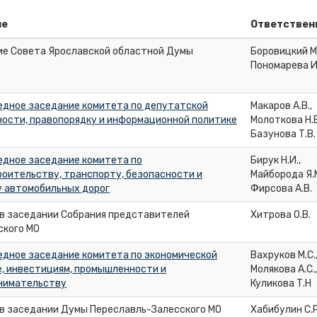
ие
Ответствен
ие Совета Ярославской областной Думы
Боровицкий М.
Пономарева И
едное заседание комитета по депутатской
Макаров А.В.,
ости, правопорядку и информационной политике
Молоткова Н.В
Базунова Т.В.
едное заседание комитета по
Бирук Н.И.,
оительству, транспорту, безопасности и
Майборода Я.М
у автомобильных дорог
Фирсова А.В.
 в заседании Собрания представителей
Хитрова О.В.
ского МО
едное заседание комитета по экономической
Вахруков М.С.
, инвестициям, промышленности и
Молякова А.С.,
нимательству
Куликова Т.Н
 в заседании Думы Переславль-Залесского МО
Хабибулин С.Р