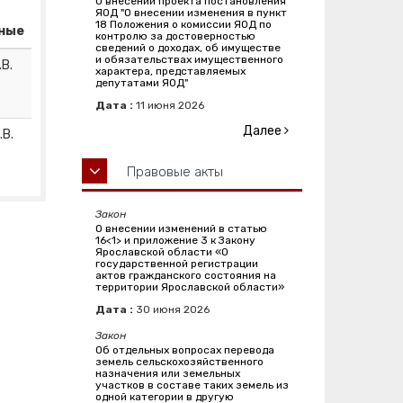
О внесении проекта постановления
ЯОД "О внесении изменения в пункт
18 Положения о комиссии ЯОД по
ные
контролю за достоверностью
сведений о доходах, об имуществе
и обязательствах имущественного
В.
характера, представляемых
депутатами ЯОД"
Дата :
11
июня
2026
Далее
.В.
Правовые акты
Закон
О внесении изменений в статью
16<1> и приложение 3 к Закону
Ярославской области «О
государственной регистрации
актов гражданского состояния на
территории Ярославской области»
Дата :
30
июня
2026
Закон
Об отдельных вопросах перевода
земель сельскохозяйственного
назначения или земельных
участков в составе таких земель из
одной категории в другую