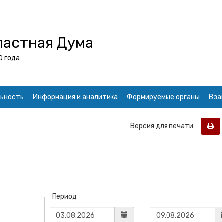
ластная Дума
0 года
ьность
Информация и аналитика
Формируемые органы
Вза
Версия для печати:
Период