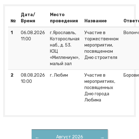
Дата/
Место
№
Время
проведения
Название
Ответ
1
06.08.2026
г.Ярославль,
Участие в
Волонч
11:00
Которосльная
торжественном
наб., д. 53.
мероприятии,
КЗЦ
посвященном
«Миллениум»,
Дню строителя
малый зал
2
08.08.2026
г. Любим
Участие в
Борови
10:00
мероприятиях,
посвященных
Дню города
Любима
←
Август 2026
→