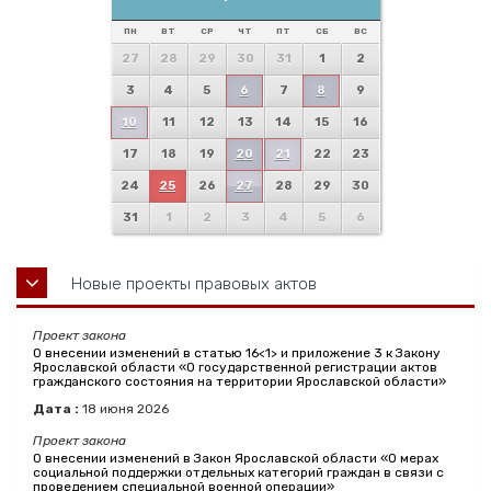
ПН
ВТ
СР
ЧТ
ПТ
СБ
ВС
27
28
29
30
31
1
2
3
4
5
6
7
8
9
10
11
12
13
14
15
16
17
18
19
20
21
22
23
24
25
26
27
28
29
30
31
1
2
3
4
5
6
Новые проекты правовых актов
Проект закона
О внесении изменений в статью 16<1> и приложение 3 к Закону
Ярославской области «О государственной регистрации актов
гражданского состояния на территории Ярославской области»
Дата :
18
июня
2026
Проект закона
О внесении изменений в Закон Ярославской области «О мерах
социальной поддержки отдельных категорий граждан в связи с
проведением специальной военной операции»