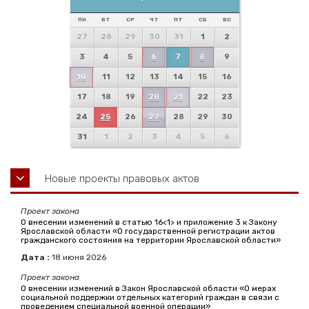
ПН
ВТ
СР
ЧТ
ПТ
СБ
ВС
27
28
29
30
31
1
2
3
4
5
6
7
8
9
10
11
12
13
14
15
16
17
18
19
20
21
22
23
24
25
26
27
28
29
30
31
1
2
3
4
5
6
Новые проекты правовых актов
Проект закона
О внесении изменений в статью 16<1> и приложение 3 к Закону
Ярославской области «О государственной регистрации актов
гражданского состояния на территории Ярославской области»
Дата :
18
июня
2026
Проект закона
О внесении изменений в Закон Ярославской области «О мерах
социальной поддержки отдельных категорий граждан в связи с
проведением специальной военной операции»