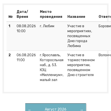
Дата/
Место
№
Время
проведения
Название
Ответ
1
08.08.2026
г. Любим
Участие в
Борови
10:00
мероприятиях,
посвященных
Дню города
Любима
2
06.08.2026
г.Ярославль,
Участие в
Волонч
11:00
Которосльная
торжественном
наб., д. 53.
мероприятии,
КЗЦ
посвященном
«Миллениум»,
Дню строителя
малый зал
←
Август 2026
→