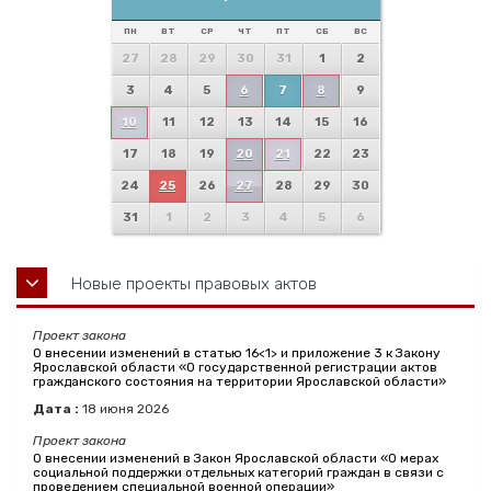
ПН
ВТ
СР
ЧТ
ПТ
СБ
ВС
27
28
29
30
31
1
2
3
4
5
6
7
8
9
10
11
12
13
14
15
16
17
18
19
20
21
22
23
24
25
26
27
28
29
30
31
1
2
3
4
5
6
Новые проекты правовых актов
Проект закона
О внесении изменений в статью 16<1> и приложение 3 к Закону
Ярославской области «О государственной регистрации актов
гражданского состояния на территории Ярославской области»
Дата :
18
июня
2026
Проект закона
О внесении изменений в Закон Ярославской области «О мерах
социальной поддержки отдельных категорий граждан в связи с
проведением специальной военной операции»