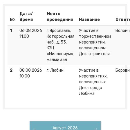
Дата/
Место
№
Время
проведения
Название
Ответ
1
06.08.2026
г.Ярославль,
Участие в
Волонч
11:00
Которосльная
торжественном
наб., д. 53.
мероприятии,
КЗЦ
посвященном
«Миллениум»,
Дню строителя
малый зал
2
08.08.2026
г. Любим
Участие в
Борови
10:00
мероприятиях,
посвященных
Дню города
Любима
←
Август 2026
→