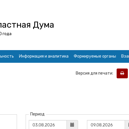
ластная Дума
0 года
ьность
Информация и аналитика
Формируемые органы
Вза
Версия для печати:
Период