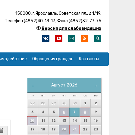
150000, г.Ярославль, Советская пл., д.1/19.
Телефон (4852)40-18-13, Факс (4852)32-77-75
Версия для слабовидящих
имодействие
Обращения граждан
Контакты
←
Август 2026
→
ПН
ВТ
СР
ЧТ
ПТ
СБ
ВС
27
28
29
30
31
1
2
3
4
5
6
7
8
9
10
11
12
13
14
15
16
17
18
19
20
21
22
23