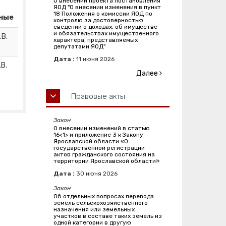
О внесении проекта постановления
ЯОД "О внесении изменения в пункт
18 Положения о комиссии ЯОД по
ные
контролю за достоверностью
сведений о доходах, об имуществе
и обязательствах имущественного
.В.
характера, представляемых
депутатами ЯОД"
Дата :
11
июня
2026
В.
Далее
Правовые акты
Закон
О внесении изменений в статью
16<1> и приложение 3 к Закону
Ярославской области «О
государственной регистрации
актов гражданского состояния на
территории Ярославской области»
Дата :
30
июня
2026
Закон
Об отдельных вопросах перевода
земель сельскохозяйственного
назначения или земельных
участков в составе таких земель из
одной категории в другую