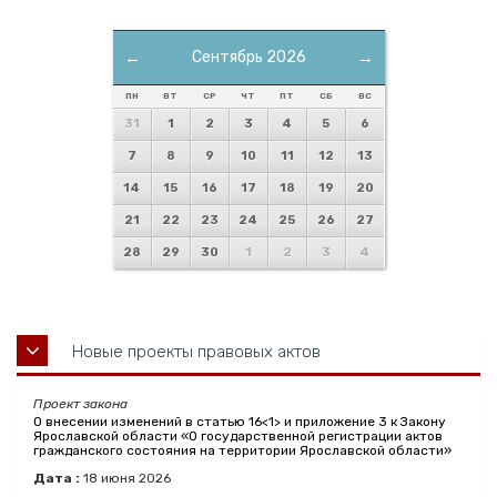
←
Сентябрь 2026
→
ПН
ВТ
СР
ЧТ
ПТ
СБ
ВС
31
1
2
3
4
5
6
7
8
9
10
11
12
13
14
15
16
17
18
19
20
21
22
23
24
25
26
27
28
29
30
1
2
3
4
Новые проекты правовых актов
Проект закона
О внесении изменений в статью 16<1> и приложение 3 к Закону
Ярославской области «О государственной регистрации актов
гражданского состояния на территории Ярославской области»
Дата :
18
июня
2026