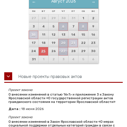
←
Август 2026
→
ПН
ВТ
СР
ЧТ
ПТ
СБ
ВС
27
28
29
30
31
1
2
3
4
5
6
7
8
9
10
11
12
13
14
15
16
17
18
19
20
21
22
23
24
25
26
27
28
29
30
31
1
2
3
4
5
6
Новые проекты правовых актов
Проект закона
О внесении изменений в статью 16<1> и приложение 3 к Закону
Ярославской области «О государственной регистрации актов
гражданского состояния на территории Ярославской области»
Дата :
18
июня
2026
Проект закона
О внесении изменений в Закон Ярославской области «О мерах
социальной поддержки отдельных категорий граждан в связи с