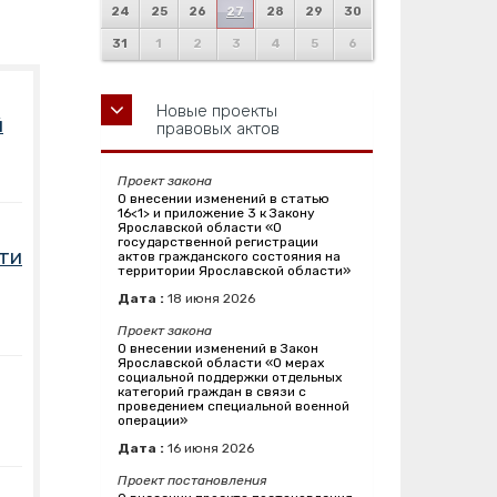
24
25
26
27
28
29
30
31
1
2
3
4
5
6
Новые проекты
й
правовых актов
Проект закона
О внесении изменений в статью
16<1> и приложение 3 к Закону
Ярославской области «О
государственной регистрации
сти
актов гражданского состояния на
территории Ярославской области»
Дата :
18
июня
2026
Проект закона
О внесении изменений в Закон
Ярославской области «О мерах
социальной поддержки отдельных
категорий граждан в связи с
проведением специальной военной
операции»
Дата :
16
июня
2026
Проект постановления