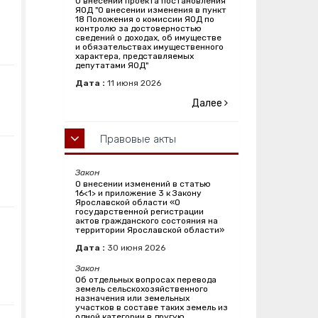
О внесении проекта постановления
ЯОД "О внесении изменения в пункт
18 Положения о комиссии ЯОД по
контролю за достоверностью
сведений о доходах, об имуществе
и обязательствах имущественного
характера, представляемых
депутатами ЯОД"
Дата :
11
июня
2026
Далее
Правовые акты
Закон
О внесении изменений в статью
16<1> и приложение 3 к Закону
Ярославской области «О
государственной регистрации
актов гражданского состояния на
территории Ярославской области»
Дата :
30
июня
2026
Закон
Об отдельных вопросах перевода
земель сельскохозяйственного
назначения или земельных
участков в составе таких земель из
одной категории в другую