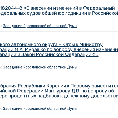
1182044-8 «О внесении изменений в Федеральный
едеральных судов общей юрисдикции в Российско
 :
Заседание Ярославской областной Думы
ого автономного округа – Югры к Министру
ации М.А. Мурашко по вопросу внесения изменен
ерации и Закон Российской Федерации «О
 :
Заседание Ярославской областной Думы
брания Республики Карелия к Первому заместит
йской Федерации Мантурову Д.В. по вопросу об
ере процентных надбавок к денежному довольств
 :
Заседание Ярославской областной Думы