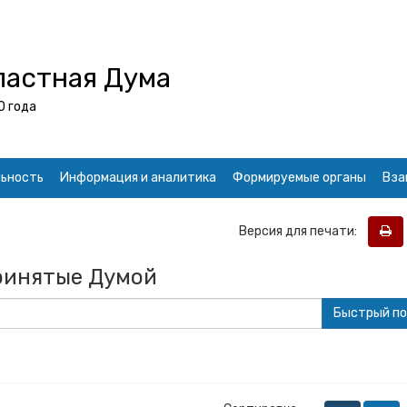
ластная Дума
0 года
ьность
Информация и аналитика
Формируемые органы
Вза
Версия для печати:
ринятые Думой