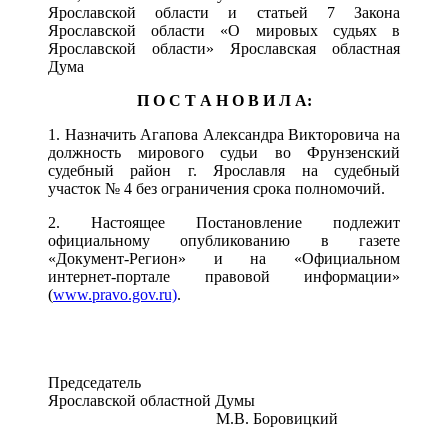
Ярославской области и статьей 7 Закона
Ярославской области «О мировых судьях в
Ярославской области» Ярославская областная
Дума
П О С Т А Н О В И Л А:
1. Назначить Агапова Александра Викторовича на
должность мирового судьи во Фрунзенский
судебный район г. Ярославля на судебный
участок № 4 без ограничения срока полномочий.
2. Настоящее Постановление подлежит
официальному опубликованию в газете
«Документ-Регион» и на «Официальном
интернет-портале правовой информации»
(
www.pravo.gov.ru)
.
Председатель
Ярославской областной Думы
М.В. Боровицкий