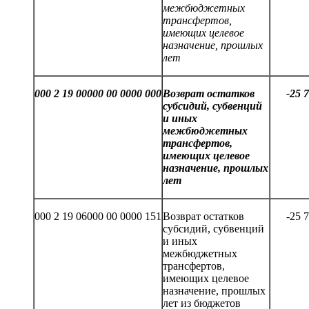
межбюджетных
трансфертов,
имеющих целевое
назначение, прошлых
лет
000
2 19 00000 00 0000 000
Возврат остатков
-2
5
7
субсидий, субвенций
и иных
межбюджетных
трансфертов,
имеющих целевое
назначение, прошлых
лет
000 2 19 06000 00 0000 151
Возврат остатков
-25 
субсидий, субвенций
и иных
межбюджетных
трансфертов,
имеющих целевое
назначение, прошлых
лет из бюджетов