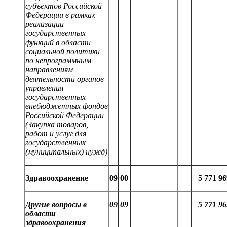
субъектов Российской
Федерации в рамках
реализации
государственных
функций в области
социальной политики
по непрограммным
направлениям
деятельности органов
управления
государственных
внебюджетных фондов
Российской Федерации
(Закупка товаров,
работ и услуг для
государственных
(муниципальных) нужд)
Здравоохранение
09
00
5
771
96
Другие вопросы в
09
09
5
771
96
области
здравоохранения