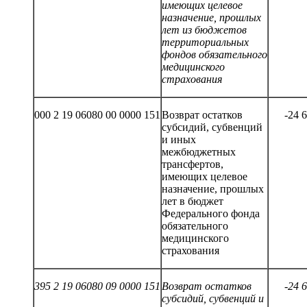
имеющих целевое
назначение, прошлых
лет из бюджетов
территориальных
фондов обязательного
медицинского
страхования
000 2 19 06080 00 0000 151
Возврат остатков
-24 
субсидий, субвенций
и иных
межбюджетных
трансфертов,
имеющих целевое
назначение, прошлых
лет в бюджет
Федерального фонда
обязательного
медицинского
страхования
395 2 19 06080 09 0000 151
Возврат остатков
-2
4
6
субсидий, субвенций и