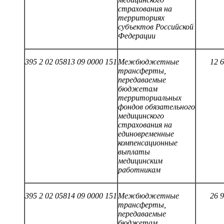
страхования на
территориях
субъектов Российской
Федерации
395 2 02 05813 09 0000 151
Межбюджетные
12 
трансферты,
передаваемые
бюджетам
территориальных
фондов обязательного
медицинского
страхования на
единовременные
компенсационные
выплаты
медицинским
работникам
395 2 02 05814 09 0000 151
Межбюджетные
26 
трансферты,
передаваемые
бюджетам