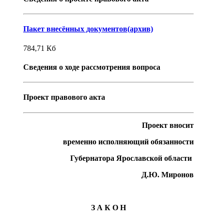
Пакет внесённых документов(архив)
784,71
Кб
Сведения о ходе рассмотрения вопроса
Проект правового акта
Проект вносит
временно исполняющий обязанности
Губернатор
а
Ярославской области
Д
.
Ю
.
Миронов
З А К О Н