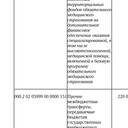
территориальных
фондов обязательного
медицинского
страхования на
дополнительное
финансовое
обеспечение оказания
специализированной, в
том числе
высокотехнологичной,
медицинской помощи,
включенной в базовую
программу
обязательного
медицинского
страхования
000 2 02 05999 00 0000 151
Прочие
220 
межбюджетные
трансферты,
передаваемые
бюджетам
государственных
внебюджетных