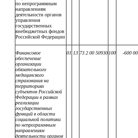
по непрограммным
направлениям
деятельности органов
управления
государственных
внебюджетных фондов
Российской Федерации
Финансовое
01
13
73 2
00
50930
1
00
-600 00
обеспечение
организации
обязательного
медицинского
страхования на
территориях
субъектов Российской
Федерации в рамках
реализации
государственных
функций в области
социальной политики
по непрограммным
направлениям
деятельности органов