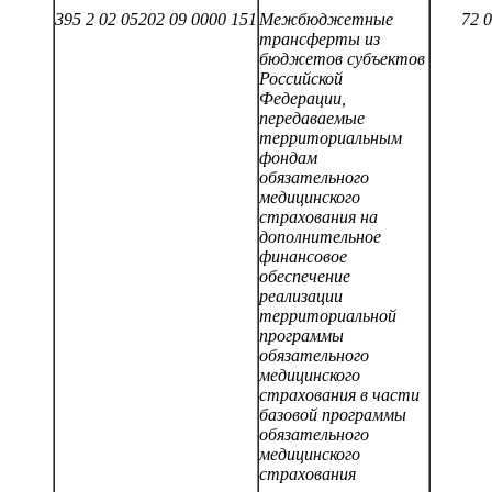
395 2 02 05202 09 0000 151
Межбюджетные
72 
трансферты из
бюджетов субъектов
Российской
Федерации,
передаваемые
территориальным
фондам
обязательного
медицинского
страхования на
дополнительное
финансовое
обеспечение
реализации
территориальной
программы
обязательного
медицинского
страхования в части
базовой программы
обязательного
медицинского
страхования