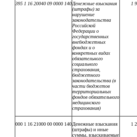
395 1 16 20040 09 0000 140
Денежные взыскания
1
9
(штрафы) за
нарушение
законодательства
Российской
Федерации о
государственных
внебюджетных
фондах и о
конкретных видах
обязательного
социального
страхования,
бюджетного
законодательства (в
части бюджетов
территориальных
фондов обязательного
медицинского
страхования)
000 1 16 21000 00 0000 140
Денежные взыскания
1 
(штрафы) и иные
суммы, взыскиваемые