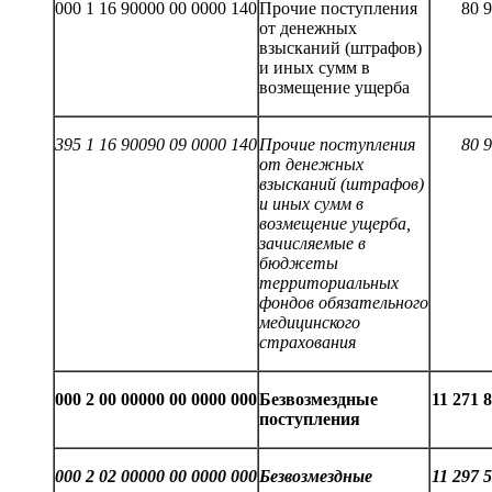
000 1 16 90000 00 0000 140
Прочие поступления
80 
от денежных
взысканий (штрафов)
и иных сумм в
возмещение ущерба
395 1 16 90090 09 0000 140
Прочие поступления
80
9
от денежных
взысканий (штрафов)
и иных сумм в
возмещение ущерба,
зачисляемые в
бюджеты
территориальных
фондов обязательного
медицинского
страхования
000 2 00 00000 00 0000 000
Безвозмездные
11 27
1
8
поступления
000 2 02 00000 00 0000 000
Безвозмездные
11 297 