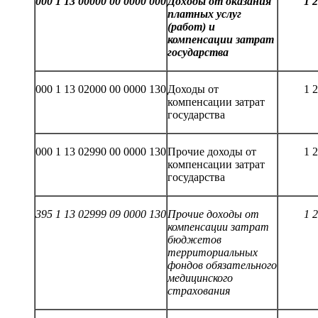
000 1 13 00000 00 0000 000
Доходы от оказания
1
2
платных услуг
(работ) и
компенсации затрат
государства
000 1 13 02000 00 0000 130
Доходы от
1 
компенсации затрат
государства
000 1 13 02990 00 0000 130
Прочие доходы от
1 
компенсации затрат
государства
395 1 13 02999 09 0000 130
Прочие доходы от
1
2
компенсации затрат
бюджетов
территориальных
фондов обязательного
медицинского
страхования