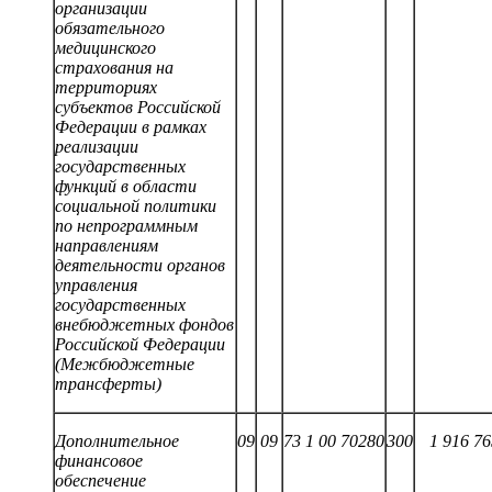
организации
обязательного
медицинского
страхования на
территориях
субъектов Российской
Федерации в рамках
реализации
государственных
функций в области
социальной политики
по непрограммным
направлениям
деятельности органов
управления
государственных
внебюджетных фондов
Российской Федерации
(Межбюджетные
трансферты)
Дополнительное
09
09
73 1 00
70
280
300
1 916 76
финансовое
обеспечение