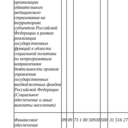
организации
обязательного
медицинского
страхования на
территориях
субъектов Российской
Федерации в рамках
реализации
государственных
функций в области
социальной политики
по непрограммным
направлениям
деятельности органов
управления
государственных
внебюджетных фондов
Российской Федерации
(Социальное
обеспечение и иные
выплаты населению)
Финансовое
09
09
73 1 00 50930
500
31
516
27
обеспечение