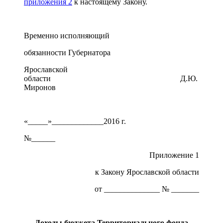
приложения 2
к настоящему Закону.
Временно исполняющий
обязанности Губернатора
Ярославской
области Д.Ю.
Миронов
«_____»_____________2016 г.
№______
Приложение 1
к Закону Ярославской области
от ______________ № _______
Доходы бюджета
Территориального фонда