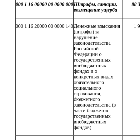
000 1 16 00000 00 0000 000
Штрафы, санкции,
8
8
возмещение ущерба
000 1 16 20000 00 0000 140
Денежные взыскания
1 
(штрафы) за
нарушение
законодательства
Российской
Федерации о
государственных
внебюджетных
фондах и о
конкретных видах
обязательного
социального
страхования,
бюджетного
законодательства (в
части бюджетов
государственных
внебюджетных
фондов)