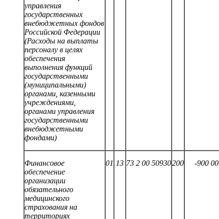
управления
государственных
внебюджетных фондов
Российской Федерации
(Расходы на выплаты
персоналу в целях
обеспечения
выполнения функций
государственными
(муниципальными)
органами, казенными
учреждениями,
органами управления
государственными
внебюджетными
фондами)
Финансовое
01
13
73 2
00
50930
200
-
9
0
0
00
обеспечение
организации
обязательного
медицинского
страхования на
территориях