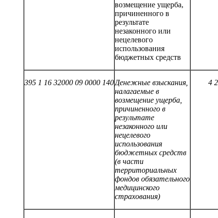
возмещение ущерба,
причиненного в
результате
незаконного или
нецелевого
использования
бюджетных средств
395 1 16 32000 09 0000 140
Денежные взыскания,
4
2
налагаемые в
возмещение ущерба,
причиненного в
результате
незаконного или
нецелевого
использования
бюджетных средств
(в части
территориальных
фондов обязательного
медицинского
страхования)