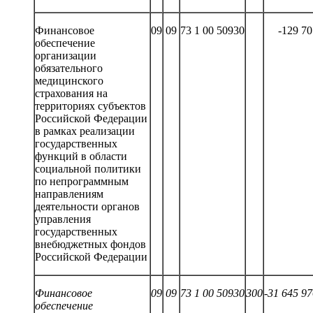
Финансовое
09
09
73 1 00 50930
-129 70
обеспечение
организации
обязательного
медицинского
страхования на
территориях субъектов
Российской Федерации
в рамках реализации
государственных
функций в области
социальной политики
по непрограммным
направлениям
деятельности органов
управления
государственных
внебюджетных фондов
Российской Федерации
Финансовое
09
09
73 1 00 50930
300
-
31
645
97
обеспечение