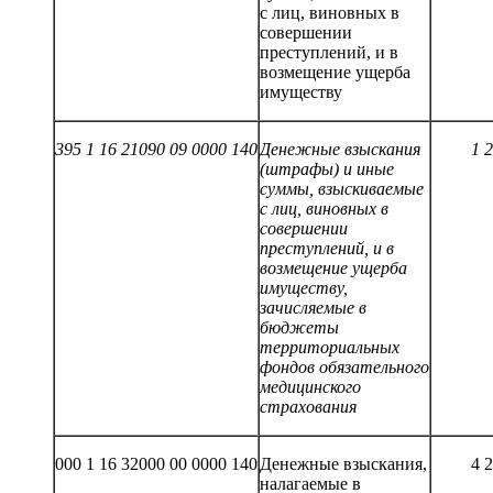
с лиц, виновных в
совершении
преступлений, и в
возмещение ущерба
имуществу
395 1 16 21090 09 0000 140
Денежные взыскания
1 
(штрафы) и иные
суммы, взыскиваемые
с лиц, виновных в
совершении
преступлений, и в
возмещение ущерба
имуществу,
зачисляемые в
бюджеты
территориальных
фондов обязательного
медицинского
страхования
000 1 16 32000 00 0000 140
Денежные взыскания,
4 
налагаемые в