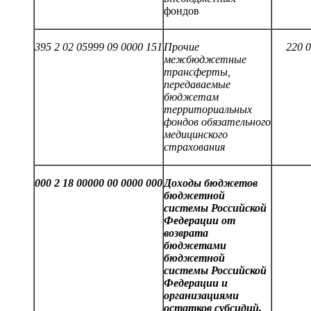
фондов
395 2 02 05999 09 0000 151
Прочие
220 
межбюджетные
трансферты,
передаваемые
бюджетам
территориальных
фондов обязательного
медицинского
страхования
000 2 18 00000 00 0000 0
00
Доходы бюджетов
бюджетной
системы Российской
Федерации от
возврата
бюджетами
бюджетной
системы Российской
Федерации и
организациями
остатков субсидий,