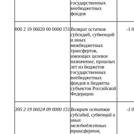
государственных
внебюджетных
фондов
000 2 19 06020 00 0000 151
Возврат остатков
-1 
субсидий, субвенций
и иных
межбюджетных
трансфертов,
имеющих целевое
назначение, прошлых
лет из бюджетов
государственных
внебюджетных
фондов в бюджеты
субъектов Российской
Федерации
395
2 19 060
24
0
9
0000 151
Возврат остатков
-1 
субсидий, субвенций и
иных
межбюджетных
трансфертов,