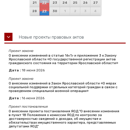
21
22
23
24
25
26
27
28
29
30
1
2
3
4
Новые проекты правовых актов
Проект закона
О внесении изменений в статью 16<1> и приложение 3 к Закону
Ярославской области «О государственной регистрации актов
гражданского состояния на территории Ярославской области»
Дата :
18
июня
2026
Проект закона
О внесении изменений в Закон Ярославской области «О мерах
социальной поддержки отдельных категорий граждан в связи с
проведением специальной военной операции»
Дата :
16
июня
2026
Проект постановления
О внесении проекта постановления ЯОД "О внесении изменения
в пункт 18 Положения о комиссии ЯОД по контролю за
достоверностью сведений о доходах, об имуществе и
обязательствах имущественного характера, представляемых
депутатами ЯОД"