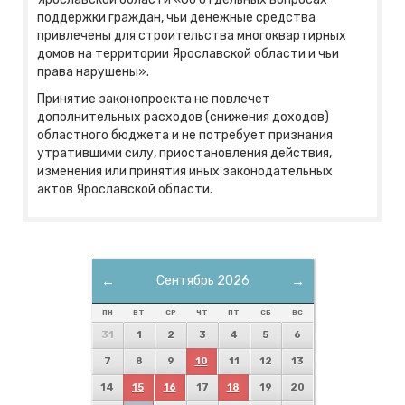
поддержки граждан, чьи денежные средства
привлечены для строительства многоквартирных
домов на территории Ярославской области и чьи
права нарушены».
Принятие законопроекта не повлечет
дополнительных расходов (снижения доходов)
областного бюджета и не потребует признания
утратившими силу, приостановления действия,
изменения или принятия иных законодательных
актов Ярославской области.
←
Сентябрь 2026
→
ПН
ВТ
СР
ЧТ
ПТ
СБ
ВС
31
1
2
3
4
5
6
7
8
9
10
11
12
13
14
15
16
17
18
19
20