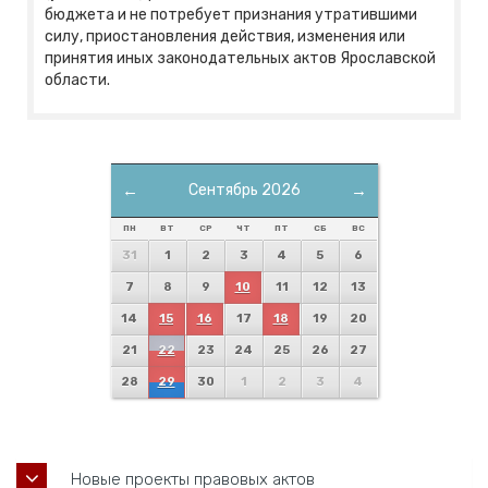
бюджета и не потребует признания утратившими
силу, приостановления действия, изменения или
принятия иных законодательных актов Ярославской
области.
←
Сентябрь 2026
→
ПН
ВТ
СР
ЧТ
ПТ
СБ
ВС
31
1
2
3
4
5
6
7
8
9
10
11
12
13
14
15
16
17
18
19
20
21
22
23
24
25
26
27
28
29
30
1
2
3
4
Новые проекты правовых актов