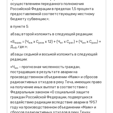
осуществлением переданного полномочия
Российской Федерации в пределах 1,5 процента
предоставляемой соответствующему местному
бюджету субвенции;»;
в пункте 5:
абзац второй изложить в следующей редакции:
«S
= (Ч
x С
x 12) + (Ч
x С
) + (Ч
x С
) +
маяк
еж
реж
ег
рег
ин
рин
Д
, где:»;
пб
абзацы седьмой и восьмой изложить в следующей
редакции:
«Ч
– прогнозная численность граждан,
ин
пострадавших в результате аварии на
производственном объединении «Маяк» и сбросов
радиоактивных отходов в реку Теча, имеющих право
на получение иных выплат в соответствии с
Федеральным законом «О социальной защите
граждан Российской Федерации, подвергшихся
воздействию радиации вследствие аварии в 1957
году на производственном объединении «Маяк» и
сбросов радиоактивных отходов в реку Теча»;