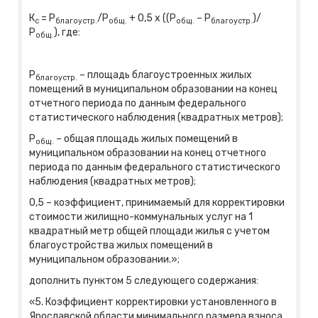
К
= Р
/Р
+ 0,5 х ((Р
– Р
)/
с
благоустр.
общ.
общ.
благоустр.
Р
), где:
общ.
Р
– площадь благоустроенных жилых
благоустр.
помещений в муниципальном образовании на конец
отчетного периода по данным федерального
статистического наблюдения (квадратных метров);
Р
– общая площадь жилых помещений в
общ.
муниципальном образовании на конец отчетного
периода по данным федерального статистического
наблюдения (квадратных метров);
0,5 – коэффициент, принимаемый для корректировки
стоимости жилищно-коммунальных услуг на 1
квадратный метр общей площади жилья с учетом
благоустройства жилых помещений в
муниципальном образовании.»;
дополнить пунктом 5 следующего содержания:
«5. Коэффициент корректировки установленного в
Ярославской области минимального размера взноса