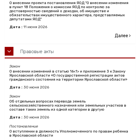
О внесении проекта постановления ЯОД "О внесении изменения
в пункт 18 Положения о комиссии ЯОД по контролю за
достоверностью сведений о доходах, об имуществе и
обязательствах имущественного характера, представляемых
депутатами ЯОД"
Дата :
11
июня
2026
Далее
Правовые акты
Закон
О внесении изменений в статью 16<1> и приложение 3 к Закону
Ярославской области «О государственной регистрации актов
гражданского состояния на территории Ярославской области»
Дата :
30
июня
2026
Закон
Об отдельных вопросах перевода земель
сельскохозяйственного назначения или земельных участков в
составе таких земель из одной категории в другую
Дата :
30
июня
2026
Постановление
О вступлении в должность Уполномоченного по правам ребенка
в Ярославской области