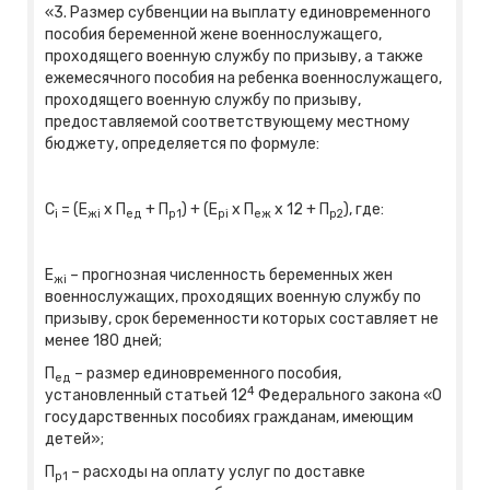
«3. Размер субвенции на выплату единовременного
пособия беременной жене военнослужащего,
проходящего военную службу по призыву, а также
ежемесячного пособия на ребенка военнослужащего,
проходящего военную службу по призыву,
предоставляемой соответствующему местному
бюджету, определяется по формуле:
С
= (E
x П
+ П
) + (Е
х П
х 12 + П
), где:
i
ж
i
ед
р1
pi
еж
р2
Е
– прогнозная численность беременных жен
ж
i
военнослужащих, проходящих военную службу по
призыву, срок беременности которых составляет не
менее 180 дней;
П
– размер единовременного пособия,
ед
4
установленный статьей 12
Федерального закона «О
государственных пособиях гражданам, имеющим
детей»;
П
– расходы на оплату услуг по доставке
р1