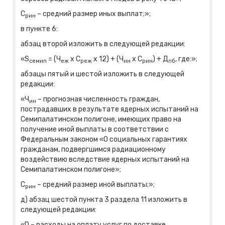
С
– средний размер иных выплат;»;
рин
в пункте 6:
абзац второй изложить в следующей редакции:
«S
= (Ч
x С
x 12) + (Ч
x С
) + Д
, где:»;
семип
еж
реж
ин
рин
пб
абзацы пятый и шестой изложить в следующей
редакции:
«Ч
– прогнозная численность граждан,
ин
пострадавших в результате ядерных испытаний на
Семипалатинском полигоне, имеющих право на
получение иной выплаты в соответствии с
Федеральным законом «О социальных гарантиях
гражданам, подвергшимся радиационному
воздействию вследствие ядерных испытаний на
Семипалатинском полигоне»;
С
– средний размер иной выплаты;»;
рин
д) абзац шестой пункта 3 раздела 11 изложить в
следующей редакции:
«D – расходы на оплату услуг по доставке