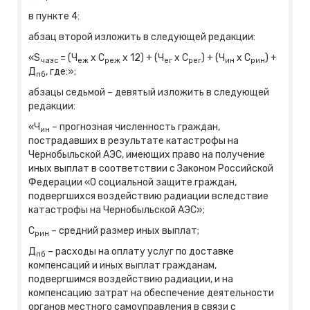
в пункте 4:
абзац второй изложить в следующей редакции:
«S
= (Ч
x С
x 12) + (Ч
x С
) + (Ч
x С
) +
чаэс
еж
реж
ег
рег
ин
рин
Д
, где:»;
пб
абзацы седьмой – девятый изложить в следующей
редакции:
«Ч
– прогнозная численность граждан,
ин
пострадавших в результате катастрофы на
Чернобыльской АЭС, имеющих право на получение
иных выплат в соответствии с Законом Российской
Федерации «О социальной защите граждан,
подвергшихся воздействию радиации вследствие
катастрофы на Чернобыльской АЭС»;
С
– средний размер иных выплат;
рин
Д
– расходы на оплату услуг по доставке
пб
компенсаций и иных выплат гражданам,
подвергшимся воздействию радиации, и на
компенсацию затрат на обеспечение деятельности
органов местного самоуправления в связи с