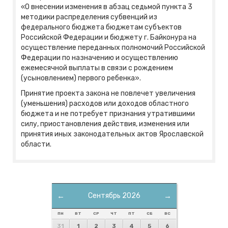
«О внесении изменения в абзац седьмой пункта 3
методики распределения субвенций из
федерального бюджета бюджетам субъектов
Российской Федерации и бюджету г. Байконура на
осуществление переданных полномочий Российской
Федерации по назначению и осуществлению
ежемесячной выплаты в связи с рождением
(усыновлением) первого ребенка».
Принятие проекта закона не повлечет увеличения
(уменьшения) расходов или доходов областного
бюджета и не потребует признания утратившими
силу, приостановления действия, изменения или
принятия иных законодательных актов Ярославской
области.
←
Сентябрь 2026
→
ПН
ВТ
СР
ЧТ
ПТ
СБ
ВС
31
1
2
3
4
5
6