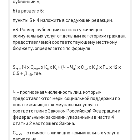
субвенции.»;
б) в разделе 5:
пункты 3 и 4 изложить в следующей редакции:
«3. Размер субвенции на оплату жилищно-
коммунальных услуг отдельным категориям граждан,
предоставляемой соответствующему местному
бюджету, определяется по формуле:
S
(Ч х С
х К
х К
+ (Ч – Ч
) х С
х К
) х П
х 12 х
м =
жку
с
у
и
кр
ч
ж
0,5 + Д
, где:
пб
Ч – прогнозная численность лиц, которым
предоставляются меры социальной поддержки по
оплате жилищно-коммунальных услуг в
соответствии с Законом Российской Федерации и
федеральными законами, указанными в части 4
статьи 2 настоящего Закона;
С
– стоимость жилищно-коммунальных услуг в
жку
расчете на