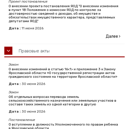
Проект постановления
О внесении проекта постановления ЯОД "О внесении изменения
в пункт 18 Положения о комиссии ЯОД по контролю за
достоверностью сведений о доходах, об имуществе и
обязательствах имущественного характера, представляемых
депутатами ЯОД"
Дата :
11
июня
2026
Далее
Правовые акты
Закон
О внесении изменений в статью 16<1> и приложение 3 к Закону
Ярославской области «О государственной регистрации актов
гражданского состояния на территории Ярославской области»
Дата :
30
июня
2026
Закон
Об отдельных вопросах перевода земель
сельскохозяйственного назначения или земельных участков в
составе таких земель из одной категории в другую
Дата :
30
июня
2026
Постановление
О вступлении в должность Уполномоченного по правам ребенка
в Ярославской области