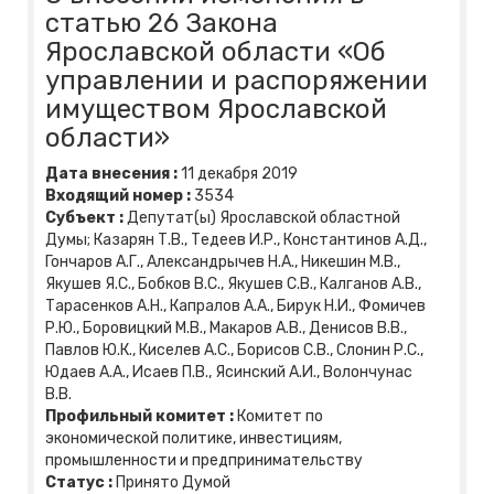
статью 26 Закона
Ярославской области «Об
управлении и распоряжении
имуществом Ярославской
области»
Дата внесения :
11
декабря
2019
Входящий номер :
3534
Субъект :
Депутат(ы) Ярославской областной
Думы; Казарян Т.В., Тедеев И.Р., Константинов А.Д.,
Гончаров А.Г., Александрычев Н.А., Никешин М.В.,
Якушев Я.С., Бобков В.С., Якушев С.В., Калганов А.В.,
Тарасенков А.Н., Капралов А.А., Бирук Н.И., Фомичев
Р.Ю., Боровицкий М.В., Макаров А.В., Денисов В.В.,
Павлов Ю.К., Киселев А.С., Борисов С.В., Слонин Р.С.,
Юдаев А.А., Исаев П.В., Ясинский А.И., Волончунас
В.В.
Профильный комитет :
Комитет по
экономической политике, инвестициям,
промышленности и предпринимательству
Статус :
Принято Думой