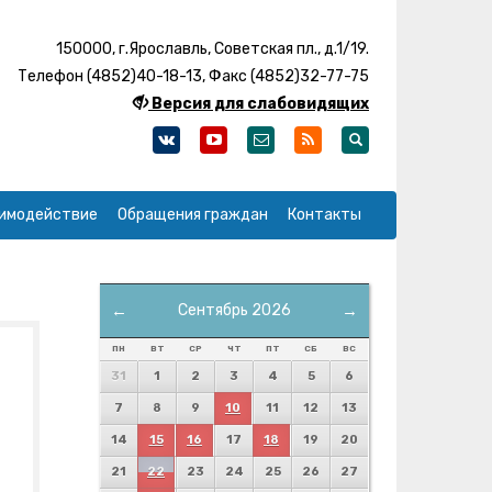
150000, г.Ярославль, Советская пл., д.1/19.
Телефон (4852)40-18-13, Факс (4852)32-77-75
Версия для слабовидящих
имодействие
Обращения граждан
Контакты
←
Сентябрь 2026
→
ПН
ВТ
СР
ЧТ
ПТ
СБ
ВС
31
1
2
3
4
5
6
7
8
9
10
11
12
13
14
15
16
17
18
19
20
21
22
23
24
25
26
27