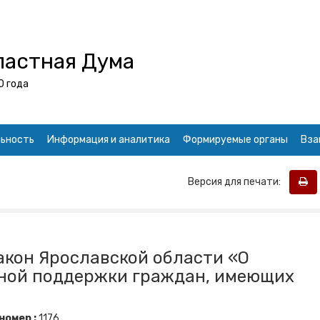
ластная Дума
0 года
ьность
Информация и аналитика
Формируемые органы
Вза
Версия для печати:
акон Ярославской области «О
ной поддержки граждан, имеющих
номер :
1176