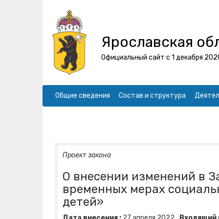
Ярославская об
Официальный сайт с 1 декабря 202
Общие сведения
Состав и структура
Деятел
Проект закона
О внесении изменений в З
временных мерах социаль
детей»
Дата внесения :
27
апреля
2022
Входящий 