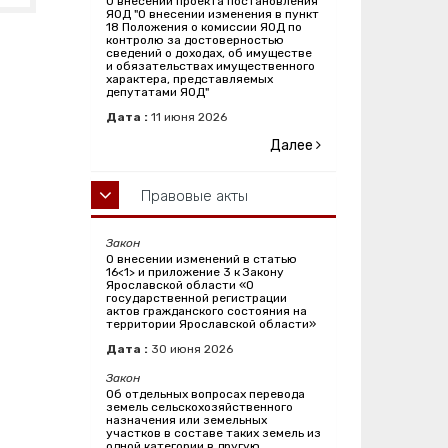
О внесении проекта постановления
ЯОД "О внесении изменения в пункт
18 Положения о комиссии ЯОД по
контролю за достоверностью
сведений о доходах, об имуществе
и обязательствах имущественного
характера, представляемых
депутатами ЯОД"
Дата :
11
июня
2026
Далее
Правовые акты
Закон
О внесении изменений в статью
16<1> и приложение 3 к Закону
Ярославской области «О
государственной регистрации
актов гражданского состояния на
территории Ярославской области»
Дата :
30
июня
2026
Закон
Об отдельных вопросах перевода
земель сельскохозяйственного
назначения или земельных
участков в составе таких земель из
одной категории в другую