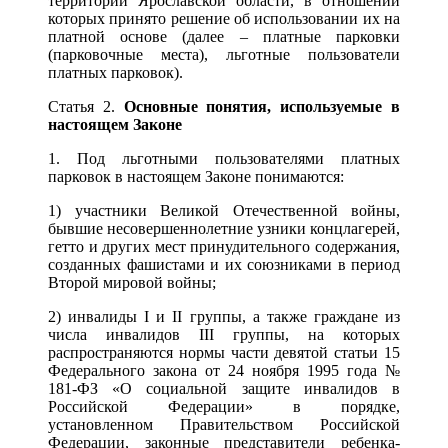
территории Ярославской области, в отношении
которых принято решение об использовании их на
платной основе (далее – платные парковки
(парковочные места), льготные пользователи
платных парковок).
Статья 2.
Основные понятия, используемые в
настоящем Законе
1. Под льготными пользователями платных
парковок в настоящем Законе понимаются:
1) участники Великой Отечественной войны,
бывшие несовершеннолетние узники концлагерей,
гетто и других мест принудительного содержания,
созданных фашистами и их союзниками в период
Второй мировой войны;
2) инвалиды I и II группы, а также граждане из
числа инвалидов III группы, на которых
распространяются нормы части девятой статьи 15
Федерального закона от 24 ноября 1995 года №
181-ФЗ «О социальной защите инвалидов в
Российской Федерации» в порядке,
установленном Правительством Российской
Федерации, законные представители ребенка-