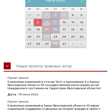
←
Июль 2026
→
ПН
ВТ
СР
ЧТ
ПТ
СБ
ВС
29
30
1
2
3
4
5
6
7
8
9
10
11
12
13
14
15
16
17
18
19
20
21
22
23
24
25
26
27
28
29
30
31
1
2
Новые проекты правовых актов
Проект закона
О внесении изменений в статью 16<1> и приложение 3 к Закону
Ярославской области «О государственной регистрации актов
гражданского состояния на территории Ярославской области»
Дата :
18
июня
2026
Проект закона
О внесении изменений в Закон Ярославской области «О мерах
социальной поддержки отдельных категорий граждан в связи с