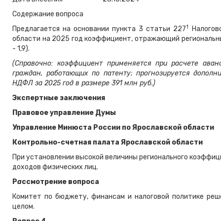
Содержание вопроса
1
Предлагается на основании пункта 3 статьи 227
Налогово
области на 2025 год коэффициент, отражающий региональные
- 1,9).
(Справочно: коэффициент применяется при расчете ава
граждан, работающих по патенту; прогнозируется дополн
НДФЛ за 2025 год в размере 391 млн руб.)
Экспертные заключения
Правовое управление Думы
Управление Минюста России по Ярославской области
Контрольно-счетная палата Ярославской области
При установлении высокой величины регионального коэффи
доходов физических лиц.
Р
а
ссмотрение вопроса
Комитет по бюджету, финансам и налоговой политике реше
целом.