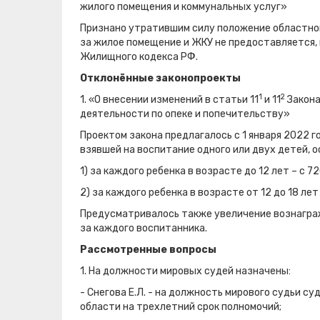
жилого помещения и коммунальных услуг»
Признано утратившим силу положение областног
за жилое помещение и ЖКУ не предоставляется
Жилищного кодекса РФ.
Отклонённые законопроекты
1
2
1. «О внесении изменений в статьи 11
и 11
Закона
деятельности по опеке и попечительству»
Проектом закона предлагалось с 1 января 2022 
взявшей на воспитание одного или двух детей, 
1) за каждого ребенка в возрасте до 12 лет – с 7
2) за каждого ребенка в возрасте от 12 до 18 лет
Предусматривалось также увеличение вознаграж
за каждого воспитанника.
Рассмотренные вопросы
1. На должности мировых судей назначены:
- Снегова Е.Л. - на должность мирового судьи с
области на трехлетний срок полномочий;