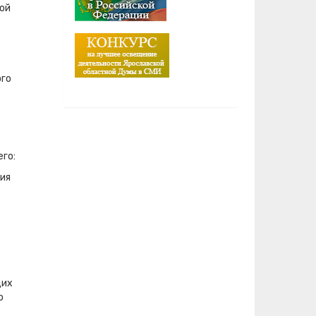
кой
ого
его:
ния
щих
о