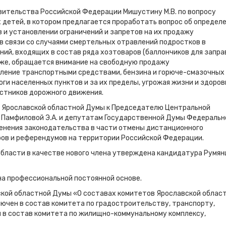
вительства Российской Федерации Мишустину М.В. по вопросу
детей, в котором предлагается проработать вопрос об определ
 и установлении ограничений и запретов на их продажу
 связи со случаями смертельных отравлений подростков в
ий, входящих в состав ряда хозтоваров (баллончиков для запра
акже, обращается внимание на свободную продажу
вление транспортными средствами, бензина и горюче-смазочных
ги населенных пунктов и за их пределы, угрожая жизни и здоров
астников дорожного движения.
и Ярославской областной Думы к Председателю Центральной
 Памфиловой Э.А. и депутатам Государственной Думы Федеральн
енения законодательства в части отмены дистанционного
ров и референдумов на территории Российской Федерации.
области в качестве нового члена утверждена кандидатура Румян
 на профессиональной постоянной основе.
ской областной Думы «О составах комитетов Ярославской облас
лючен в состав комитета по градостроительству, транспорту,
и в состав комитета по жилищно-коммунальному комплексу,