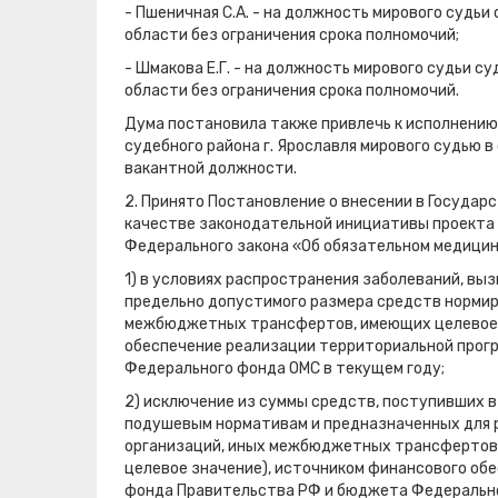
- Пшеничная С.А. - на должность мирового судь
области без ограничения срока полномочий;
- Шмакова Е.Г. - на должность мирового судьи с
области без ограничения срока полномочий.
Дума постановила также привлечь к исполнению
судебного района г. Ярославля мирового судью в 
вакантной должности.
2. Принято Постановление о внесении в Госуда
качестве законодательной инициативы проекта 
Федерального закона «Об обязательном медици
1) в условиях распространения заболеваний, в
предельно допустимого размера средств нормир
межбюджетных трансфертов, имеющих целевое 
обеспечение реализации территориальной прог
Федерального фонда ОМС в текущем году;
2) исключение из суммы средств, поступивших
подушевым нормативам и предназначенных для 
организаций, иных межбюджетных трансфертов
целевое значение), источником финансового об
фонда Правительства РФ и бюджета Федеральн