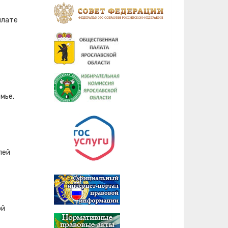
плате
мье,
лей
ой