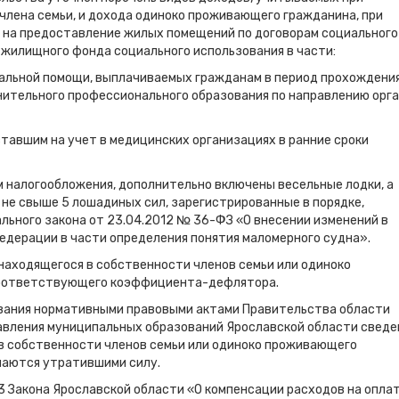
члена семьи, и дохода одиноко проживающего гражданина, при
 на предоставление жилых помещений по договорам социального
 жилищного фонда социального использования в части:
иальной помощи, выплачиваемых гражданам в период прохождени
нительного профессионального образования по направлению орг
тавшим на учет в медицинских организациях в ранние сроки
м налогообложения, дополнительно включены весельные лодки, а
не свыше 5 лошадиных сил, зарегистрированные в порядке,
льного закона от 23.04.2012 № 36-ФЗ «О внесении изменений в
дерации в части определения понятия маломерного судна».
аходящегося в собственности членов семьи или одиноко
соответствующего коэффициента-дефлятора.
ования нормативными правовыми актами Правительства области
авления муниципальных образований Ярославской области сведе
в собственности членов семьи или одиноко проживающего
наются утратившими силу.
 3 Закона Ярославской области «О компенсации расходов на опла