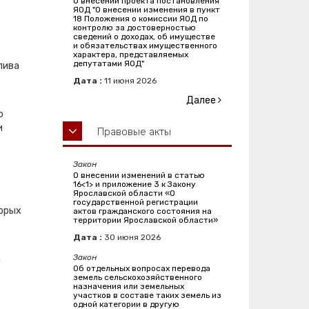
О внесении проекта постановления
ЯОД "О внесении изменения в пункт
18 Положения о комиссии ЯОД по
контролю за достоверностью
сведений о доходах, об имуществе
и обязательствах имущественного
характера, представляемых
депутатами ЯОД"
лива
Дата :
11
июня
2026
Далее
о
и
Правовые акты
Закон
О внесении изменений в статью
16<1> и приложение 3 к Закону
Ярославской области «О
о
государственной регистрации
торых
актов гражданского состояния на
территории Ярославской области»
Дата :
30
июня
2026
Закон
а
Об отдельных вопросах перевода
земель сельскохозяйственного
назначения или земельных
участков в составе таких земель из
одной категории в другую