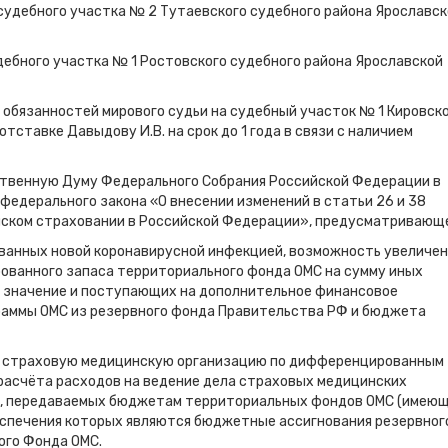
и судебного участка № 2 Тутаевского судебного района Ярославс
удебного участка № 1 Ростовского судебного района Ярославской
 обязанностей мирового судьи на судебный участок № 1 Кировск
отставке Давыдову И.В. на срок до 1 года в связи с наличием
рственную Думу Федерального Собрания Российской Федерации в
федерального закона «О внесении изменений в статьи 26 и 38
нском страховании в Российской Федерации», предусматривающ
ызванных новой коронавирусной инфекцией, возможность увеличе
ованного запаса территориального фонда ОМС на сумму иных
значение и поступающих на дополнительное финансовое
раммы ОМС из резервного фонда Правительства РФ и бюджета
 в страховую медицинскую организацию по дифференцированным
расчёта расходов на ведение дела страховых медицинских
, передаваемых бюджетам территориальных фондов ОМС (имею
еспечения которых являются бюджетные ассигнования резервног
ого Фонда ОМС.