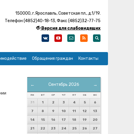
150000, г.Ярославль, Советская пл., д.1/19.
Телефон (4852)40-18-13, Факс (4852)32-77-75
Версия для слабовидящих
имодействие
Обращения граждан
Контакты
←
Сентябрь 2026
→
нии
ПН
ВТ
СР
ЧТ
ПТ
СБ
ВС
31
1
2
3
4
5
6
7
8
9
10
11
12
13
14
15
16
17
18
19
20
21
22
23
24
25
26
27