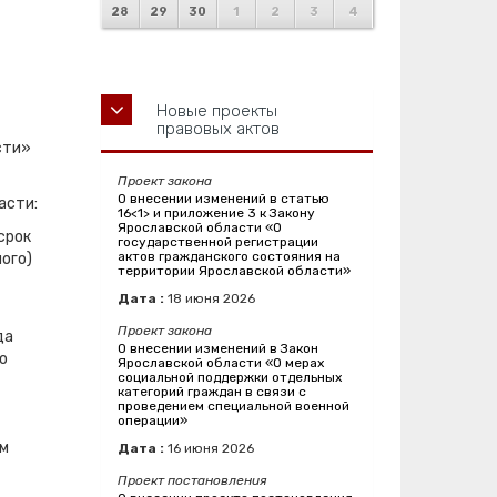
28
29
30
1
2
3
4
Новые проекты
правовых актов
сти»
Проект закона
О внесении изменений в статью
асти:
16<1> и приложение 3 к Закону
Ярославской области «О
срок
государственной регистрации
актов гражданского состояния на
ого)
территории Ярославской области»
Дата :
18
июня
2026
Проект закона
да
О внесении изменений в Закон
о
Ярославской области «О мерах
социальной поддержки отдельных
категорий граждан в связи с
проведением специальной военной
операции»
ем
Дата :
16
июня
2026
Проект постановления