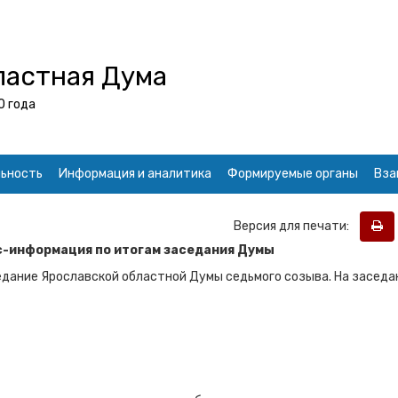
ластная Дума
0 года
ьность
Информация и аналитика
Формируемые органы
Вза
Версия для печати:
сс-информация по итогам заседания Думы
едание Ярославской областной Думы седьмого созыва. На заседа