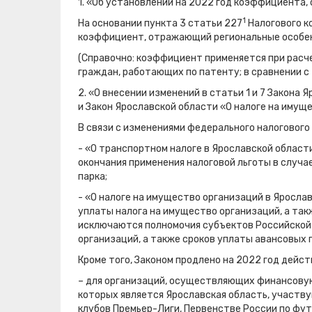
1. «Об установлении на 2022 год коэффициента
1
На основании пункта 3 статьи 227
Налогового к
коэффициент, отражающий региональные особенн
(Справочно: коэффициент применяется при рас
граждан, работающих по патенту; в сравнении с 2
2. «О внесении изменений в статьи 1 и 7 Закона
и Закон Ярославской области «О налоге на имущ
В связи с изменениями федерального налогового
- «О транспортном налоге в Ярославской облас
окончания применения налоговой льготы в случ
парка;
- «О налоге на имущество организаций в Яросл
уплаты налога на имущество организаций, а такж
исключаются полномочия субъектов Российской
организаций, а также сроков уплаты авансовых 
Кроме того, Законом продлено на 2022 год дейст
– для организаций, осуществляющих финансову
которых является Ярославская область, участв
клубов Премьер-Лиги, Первенстве России по фут