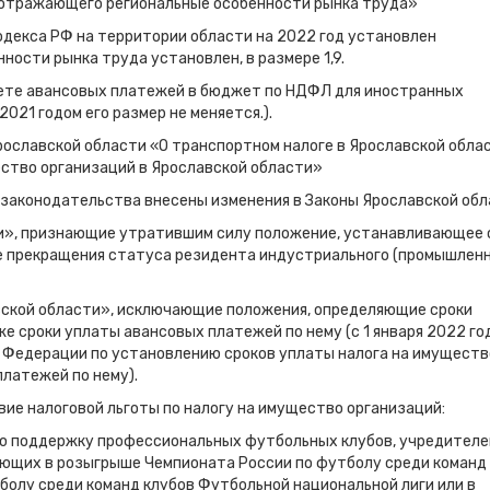
, отражающего региональные особенности рынка труда»
одекса РФ на территории области на 2022 год установлен
ости рынка труда установлен, в размере 1,9.
чете авансовых платежей в бюджет по НДФЛ для иностранных
021 годом его размер не меняется.).
 Ярославской области «О транспортном налоге в Ярославской обла
ество организаций в Ярославской области»
 законодательства внесены изменения в Законы Ярославской обл
ти», признающие утратившим силу положение, устанавливающее 
ае прекращения статуса резидента индустриального (промышленн
авской области», исключающие положения, определяющие сроки
е сроки уплаты авансовых платежей по нему (с 1 января 2022 го
 Федерации по установлению сроков уплаты налога на имуществ
платежей по нему).
вие налоговой льготы по налогу на имущество организаций:
ю поддержку профессиональных футбольных клубов, учредител
ующих в розыгрыше Чемпионата России по футболу среди команд
болу среди команд клубов Футбольной национальной лиги или в