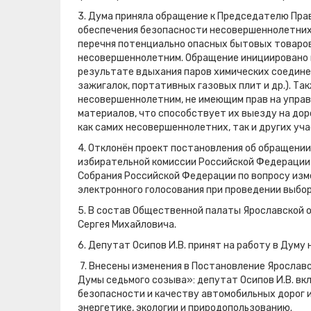
3. Дума приняла обращение к Председателю Пра
обеспечения безопасности несовершеннолетних 
перечня потенциально опасных бытовых товаров
несовершеннолетним. Обращение инициировано в
результате вдыхания паров химических соединен
зажигалок, портативных газовых плит и др.). Т
несовершеннолетним, не имеющим прав на упра
материалов, что способствует их выезду на доро
как самих несовершеннолетних, так и других уч
4. Отклонён проект постановления об обращени
избирательной комиссии Российской Федерации
Собрания Российской Федерации по вопросу изм
электронного голосования при проведении выбо
5. В состав Общественной палаты Ярославской 
Сергея Михайловича.
6. Депутат Осипов И.В. принят на работу в Думу
7. Внесены изменения в Постановление Ярослав
Думы седьмого созыва»: депутат Осипов И.В. вк
безопасности и качеству автомобильных дорог 
энергетике, экологии и природопользованию.