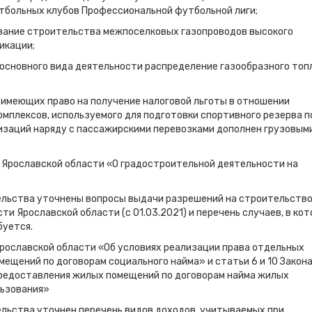
тбольных клубов Профессиональной футбольной лиги;
вание строительства межпоселковых газопроводов высокого
икации;
 основного вида деятельности распределение газообразного топ
 имеющих право на получение налоговой льготы в отношении
плексов, используемого для подготовки спортивного резерва п
низаций наряду с пассажирскими перевозками дополнен грузовым
на Ярославской области «О градостроительной деятельности на
ельства уточнены вопросы выдачи разрешений на строительств
и Ярославской области (с 01.03.2021) и перечень случаев, в ко
буется.
 Ярославской области «Об условиях реализации права отдельных
ещений по договорам социального найма» и статьи 6 и 10 Закон
предоставления жилых помещений по договорам найма жилых
льзования»
ельства уточнен перечень видов доходов, учитываемых при