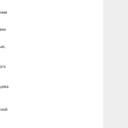
ении
вки
ью,
ого
цева
тной