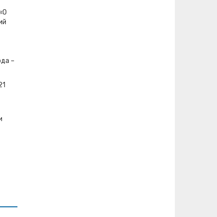
«О
ий
ода –
21
и