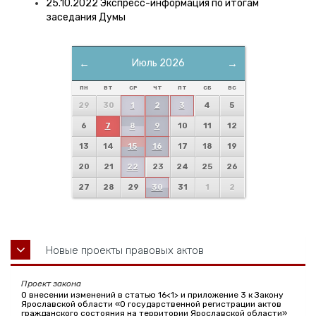
25.10.2022 Экспресс-информация по итогам
заседания Думы
←
Июль 2026
→
ПН
ВТ
СР
ЧТ
ПТ
СБ
ВС
29
30
1
2
3
4
5
6
7
8
9
10
11
12
13
14
15
16
17
18
19
20
21
22
23
24
25
26
27
28
29
30
31
1
2
Новые проекты правовых актов
Проект закона
О внесении изменений в статью 16<1> и приложение 3 к Закону
Ярославской области «О государственной регистрации актов
гражданского состояния на территории Ярославской области»