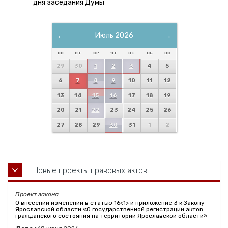
дня заседания Думы
←
Июль 2026
→
ПН
ВТ
СР
ЧТ
ПТ
СБ
ВС
29
30
1
2
3
4
5
6
7
8
9
10
11
12
13
14
15
16
17
18
19
20
21
22
23
24
25
26
27
28
29
30
31
1
2
Новые проекты правовых актов
Проект закона
О внесении изменений в статью 16<1> и приложение 3 к Закону
Ярославской области «О государственной регистрации актов
гражданского состояния на территории Ярославской области»