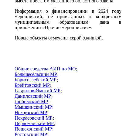
вместе проектом указанного областного закона.
Информация о финансировании в 2024 году
мероприятий, не привязанных к конкретным
муниципальным образованиям, дана в
приложении «Прочие мероприятия».
Новые объекты отмечены серой заливкой.
Общие средства АИП по МО;
Большесельский МР;
Борисоглебский МР;
Брейтовский МР;
Гаврилов-Ямский МР;
Даниловский МР;
Любимский МР;
Мышкинский МР;
Некоузский МР;
Некрасовский МР;
Первомайский МР;
Пошехонский МР;
Ростовский МР;