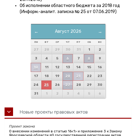
Об исполнении областного бюджета за 2018 год
(Информ.-аналит. записка № 25 от 07.06.2019)
←
Август 2026
→
ПН
ВТ
СР
ЧТ
ПТ
СБ
ВС
27
28
29
30
31
1
2
3
4
5
6
7
8
9
10
11
12
13
14
15
16
17
18
19
20
21
22
23
24
25
26
27
28
29
30
31
1
2
3
4
5
6
Новые проекты правовых актов
Проект закона
О внесении изменений в статью 16<1> и приложение 3 к Закону
Ярославской области «О государственной регистрации актов