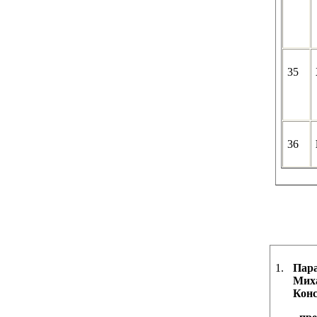
35
36
1.
Пар
Мих
Кон