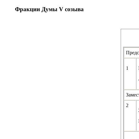
Фракции Думы V созыва
Предс
1
Замес
2