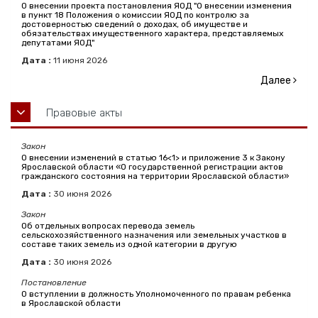
О внесении проекта постановления ЯОД "О внесении изменения
в пункт 18 Положения о комиссии ЯОД по контролю за
достоверностью сведений о доходах, об имуществе и
обязательствах имущественного характера, представляемых
депутатами ЯОД"
Дата :
11
июня
2026
Далее
Правовые акты
Закон
О внесении изменений в статью 16<1> и приложение 3 к Закону
Ярославской области «О государственной регистрации актов
гражданского состояния на территории Ярославской области»
Дата :
30
июня
2026
Закон
Об отдельных вопросах перевода земель
сельскохозяйственного назначения или земельных участков в
составе таких земель из одной категории в другую
Дата :
30
июня
2026
Постановление
О вступлении в должность Уполномоченного по правам ребенка
в Ярославской области