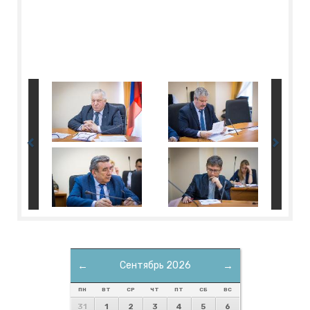
←
Сентябрь 2026
→
ПН
ВТ
СР
ЧТ
ПТ
СБ
ВС
31
1
2
3
4
5
6