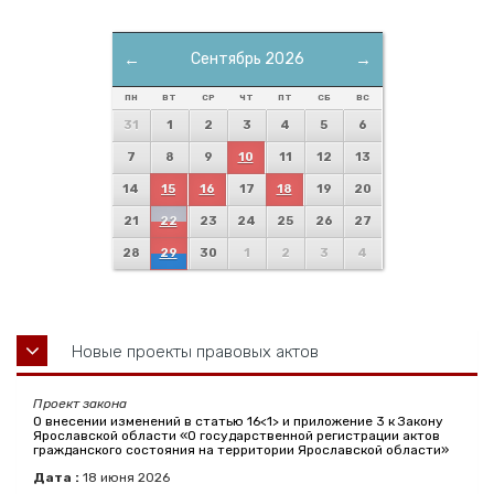
←
Сентябрь 2026
→
ПН
ВТ
СР
ЧТ
ПТ
СБ
ВС
31
1
2
3
4
5
6
7
8
9
10
11
12
13
14
15
16
17
18
19
20
21
22
23
24
25
26
27
28
29
30
1
2
3
4
Новые проекты правовых актов
Проект закона
О внесении изменений в статью 16<1> и приложение 3 к Закону
Ярославской области «О государственной регистрации актов
гражданского состояния на территории Ярославской области»
Дата :
18
июня
2026