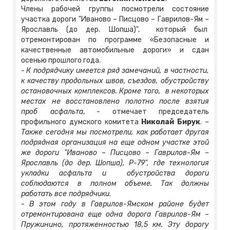
Члены рабочей группы посмотрели состояние
участка дороги "Иваново – Писцово – Гаврилов-Ям –
Ярославль (до дер. Шопша)", который был
отремонтирован по программе «Безопасные и
качественные автомобильные дороги» и сдан
осенью прошлого года.
-
К подрядчику имеется ряд замечаний, в частности,
к качеству продольных швов, съездов, обустройству
остановочных комплексов. Кроме того, в некоторых
местах не восстановлено полотно после взятия
проб асфальта
, - отмечает председатель
профильного думского комитета
Николай Бирук
. –
Также сегодня мы посмотрели, как работает другая
подрядная организация на еще одном участке этой
же дороги "Иваново – Писцово – Гаврилов-Ям –
Ярославль (до дер. Шопша), Р-79", где технология
укладки асфальта и обустройства дороги
соблюдаются в полном объеме. Так должны
работать все подрядчики.
-
В этом году в Гаврилов-Ямском районе будет
отремонтирована еще одна дорога Гаврилов-Ям –
Пружинино, протяженностью 18,5 км. Эту дорогу