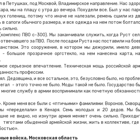
ил в Петушках, под Москвой, Владимирское направление. Нас здор
ара, мы на плацу с утра до вечера. Похудели все. Был у нас пар
ух голенищ, потому что иначе не налезали, ремень сшили из дв
 в сапоги обычного размера, и вся одежда на нем потом болтало
ь сильно.
лекс ПВО с-300). Мы заканчивали служить, когда Руст сел
, отвечавшего за ПВО. После посадки Руста нас поставили на бое
анством. Это сооружение, в котором мы дежурили, имело дев
 - большое прозрачное оргстекло, на нем нанесена карта, н
.
ерьезное впечатление. Техническая мощь российской арм
данность профессии.
Дедовщина, и все остальное, это, безусловно было, но пробле
бегал - этого точно не было. Моды такой не было. Государство б
, многие службу в армии воспринимали как почетную обязанность
оме меня все были с «птичьими» фамилиями: Воронов, Скворц
 мы «переделали» в Кенаря. Семь молодых и 20 дедов. Мы б
не не видно, но изнутри армия меняет очень сильно. Приходи
 тяготами обыденной армейской жизни, жить в коллективе, где
бостью».
ные войска, Московская область