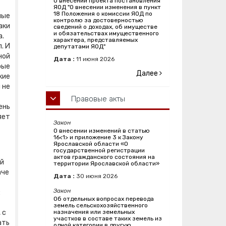
О внесении проекта постановления
ЯОД "О внесении изменения в пункт
18 Положения о комиссии ЯОД по
ные
контролю за достоверностью
аки
сведений о доходах, об имуществе
и обязательствах имущественного
а.
характера, представляемых
. И
депутатами ЯОД"
ной
Дата :
11
июня
2026
рые
Далее
кие
 не
Правовые акты
ень
яет
Закон
О внесении изменений в статью
16<1> и приложение 3 к Закону
Ярославской области «О
государственной регистрации
актов гражданского состояния на
ой
территории Ярославской области»
аче
Дата :
30
июня
2026
Закон
:
Об отдельных вопросах перевода
земель сельскохозяйственного
 с
назначения или земельных
участков в составе таких земель из
ать
одной категории в другую