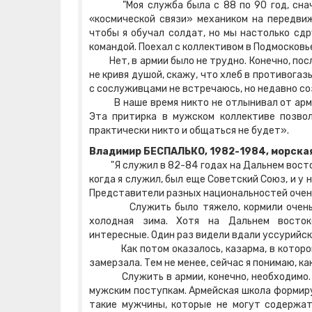
"Моя служба была с 88 по 90 год, сначала
«космической связи» механиком на передвиж
чтобы я обучал солдат, но мы настолько сдр
командой. Поехал с коллективом в Подмосковь
Нет, в армии было не трудно. Конечно, посл
не кривя душой, скажу, что хлеб в противога
с сослуживцами не встречаюсь, но недавно с
В наше время никто не отлынивал от армии,
Эта притирка в мужском коллективе позвол
практически никто и общаться не будет».
Владимир БЕСПАЛЬКО, 1982-1984, морская
"Я служил в 82-84 годах на Дальнем востоке
когда я служил, был еще Советский Союз, и у н
Представители разных национальностей очен
Служить было тяжело, кормили очень плох
холодная зима. Хотя на Дальнем восток
интересные. Один раз видели вдали уссурийск
Как потом оказалось, казарма, в которой м
замерзала. Тем не менее, сейчас я понимаю, ка
Служить в армии, конечно, необходимо. Ка
мужским поступкам. Армейская школа формиру
такие мужчины, которые не могут содержать