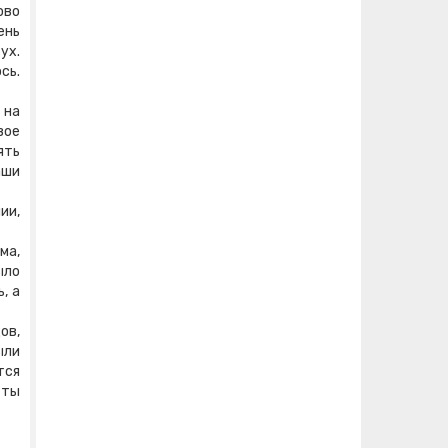
ово
ень
ух.
сь.
 на
вое
ять
аши
ии,
ма,
ыло
, а
ов,
ыли
тся
 ты