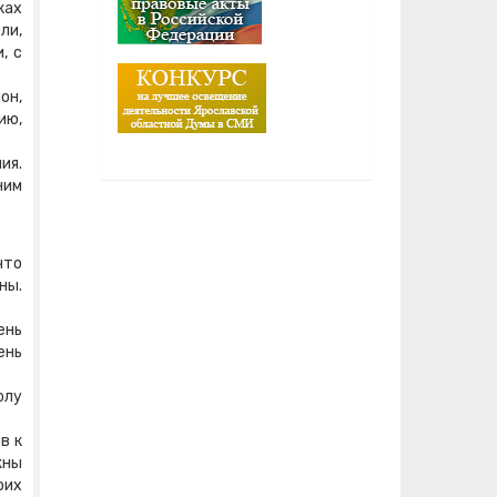
ках
ли,
, с
он,
ию,
ия.
ним
что
ны.
ень
ень
олу
в к
жны
оих