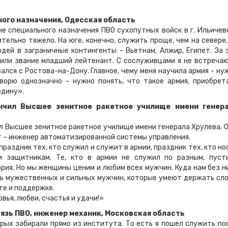
ного назначения, Одесская область
специального назначения ПВО сухопутных войск в г. Ильичев
тельно тяжело. На юге, конечно, служить проще, чем на севере,
дей в заграничные контингенты - Вьетнам, Алжир, Египет. За 
оили звание младший лейтенант. С сослуживцами я не встречаю
вался с Ростова-на-Дону. Главное, чему меня научила армия - ну
ворю однозначно - нужно понять, что такое армия, приобрет
одину».
нчил Высшее зенитное ракетное училище имени генер
ысшее зенитное ракетное училище имени генерала Хрулева. О
т – инженер автоматизированной системы управления.
здник тех, кто служил и служит в армии, праздник тех, кто но
и защитникам. Те, кто в армии не служил по разным, пуст
рия. Но мы женщины ценим и любим всех мужчин. Куда нам без н
ть мужественных и сильных мужчин, которые умеют держать сло
те и поддержке.
я, любви, счастья и удачи!»
язь ПВО, инженер механик, Московская область
 забирали прямо из института. То есть я пошел служить по