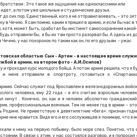
 братством . Это такое же ощущение как одноклассники или
я идет, а потом уже школьные и студенческие друзья.
сих пор. Единственный, кого я не отправил воевать, – это зят
у в Чечню. Я сам помню, каким я пришел в армию, и если бы нас в 
бы, хотя, может быть, сработал бы инстинкт самосохранения какой
будь отправили бы, я бы их там просто разорвал бы. А здесь из д
 Чечню, у нас похоронок по таким как он, по его друзьям - ужас
атовская областью Сын - Артем - в настоящее время служи
ужбой в армии, на втором фото - А.И.Осипов)
 проходил курс молодого бойца. А потом армия решила, что я б
и меня отправили в спортроту, готовиться к «Спартаки
мию. Сейчас служит под Ярославлем в железнодорожных войск
ослого человека, ему 22 года – я его считаю взрослым человек
 ничут . Конечно, он, как и я человек абсолютно гражданский 
орме, профессиональным военным. Тем не менее год в армии – это
 Родине. Не приветствую я девятилетние «бега»: признан годн
рме мне нравится. Видя его и его сослуживцев я понимаю, что я м
и к нему на первую побывку, было море слез. Понятно, что 
тоянии. В связи с этим, у нас состоялся разговор, и я попросил 