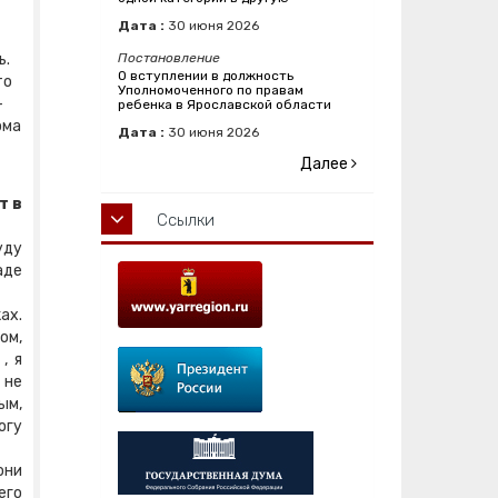
Дата :
30
июня
2026
ь.
Постановление
О вступлении в должность
то
Уполномоченного по правам
-
ребенка в Ярославской области
ома
Дата :
30
июня
2026
Далее
т в
Ссылки
уду
аде
ах.
ом,
, я
 не
ым,
огу
они
его