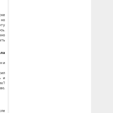
ске
 но
эту
сь.
жно
ать
ала
н и
сил
ь и
их?
во.
сле