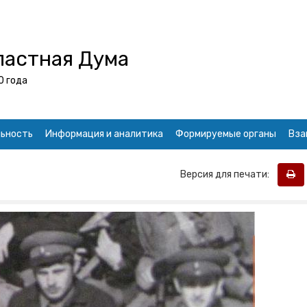
ластная Дума
0 года
ьность
Информация и аналитика
Формируемые органы
Вза
Версия для печати: