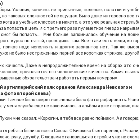
е)
ы. Условия, конечно, не привычные, полевые, палатки и учеб
, но таковых сложностей не ощущал. Было даже интересно все т
 когда в учебных классах на макете, а это уже реальная стрельб
попасть в цель, я с третьего раза пулеметное гнездо накрывал
 смог бы попасть… Мне больше запомнилась обучение на воен
рого курса по пятый, проводишь там. Все-таки есть вещи, кото
 приказ надо исполнять и других вариантов нет. Так же высо
 уже не было нестриженных парней все короткая стрижка, другой
ачеств. Даже в непродолжительное время на сборах это оч
 человек, проявляются его человеческие качества. Армия выявл
 повышенные обязательства и работать первым номером».
 артиллерийский полк орденов Александра Невского и
на фото второй слева)
 Там все было секретное, нельзя было фотографировать. Я св
 у меня служба еще не закончилась, а альбом я уже отправил, ин
н мне сказал: «Корюгин, я тебя все равно поймаю». А я говорю
ребята были со всего Союза. С Бишкека был паренек, с Рязани,
лечо, руку, дружбу. С людьми становишься в строй, и уже не слом