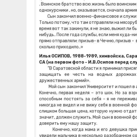
. Воинское братство всю жизнь было воинским
однокурсники , но, оказывается, сначала арми
Сын закончил военно-финансовое и служит до 
Только потому, что там отправляли на мясорубк
время вот так закинули, я не знаю, выжил ли 
нибудь.. После года службы, если меня куда-ни
прямо отправляли: призыв- в Чечню, призыв - в
сколько приходило..»
Илья ОСИПОВ, 1988-1989, химвойска, Сар
СА (на первом фото - И.В.Осипов перед сл
"В Саратовской области я принимал присягу и
защищать ее честь на водных дорожках 
дружественных армий».
Мой сын закончил Университет и пошел в ар
Конечно, первая неделя – это шок. Но за взр
способным постоять за себя - я не переживал
никогда не видел и не вижу себя в военной ф
слишком большая цена, которую нужно отдать
значит, должен служить. Мой сын в военной фо
доверить ему нашу защиту.
Конечно, когда мама и его девушка приехал
увидели мальчика в несколько разобранном сос