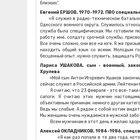
близких".
Евгений ЕРШОВ, 1970-1972, ПВО специаль
«Я служил в радио-техническом батальоне 
Одесского военного округа. Служилось относи
служба была специфическая. Мы готовили лю
работу мне, солдату срочной службы, присв
Все очень сложно, они все на юге. Я же призы
находить общий язык со всеми. Молодым го
бесценный опыт, нужно служить, защищать Р
Лариса УШАКОВА, сын - военный, зако
Хрулева
«Мой сын Антон Игоревич Ушаков закончил В
сейчас служит в Российской армии. Лейтенан
Я считаю, что 23 февраля - это все-таки пра
сапоги. Я считаю этих мужчин настоящим
объективным причинам, немного другая катего
Ведь мы слабые. А рядом с собой хотим виде
Мы женщины очень нуждаемся в мужской забо
Всем мужчинам в этот день я желаю здоровь
Алексей ОКЛАДНИКОВ, 1984-1986, спецсв
«Я как раз попали в те два года, которых