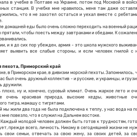
 в учебке в Полтаве на Украине, потом под Москвой в войс
ных станция. В учебке мне нравилось, меня там даже оставля
ужились, что я не захотел остаться и уехал вместе с ребятами
е.
е домашней еды было очень сложно переходить на военный раци
зы прятали, чтобы поесть между завтраками и обедами. К сожален
озванивались.
 и я до сих пор убежден, армия - это школа мужского выживан
яет выявить все слабые стороны, и если человек гнилой с 
 пехота, Приморский край
, в Приморском крае, в дивизии морской пехоты. Запомнилось, 
ас был очень дружный коллектив - и русские, и украинцы, и грузи
ь дружили.
о, ну и, конечно, суровый климат. Очень жаркое лето и оч
е очень красивая природа, высокие кедры, животные оч
ого тигра, мамашу с тигрятами.
ы жили два года не была подключена к теплу, у нас вода на п
к мне повезло, что я служил на Дальнем востоке.
ждый молодой человек должен быть готов к трудностям, гото
ет, прежде всего, личность. Никому в сегодняшней жизни не ну
 свои семьи, отвечать за свою жену, за своих детей, за св