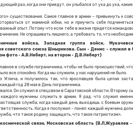
ующий раз, когда они приедут, он улыбался от уха до уха, какие
 существования. Самое главное в армии – привыкнуть к сов
 оторваться от маминой юбки, но и приучить себя подчиняться
ь важный опыт. Потому что если тебе в жизни придется командов
чинение. Не спрашивать лишнего, а требовать то, что необходим
аничные войска, Западная группа войск, Мукачевс
оя советского союза Шнырикова. Сын - Денис - служил в 
м фото - А.В.Неберт, на втором - Д.В.Неберт)
авное в службе пограничника, чтобы не было происшествий, чт
было все спокойно. Когда мы служили, у нас нарушений не было.
з Углича, и получилось так, что ярославцев была целая заста
каждый год 28 мая в День пограничника.
лся. Он служил в спецсвязи в Саратовской области. Второму с
 каждого мужчины служить в армии. Я рад, что служил именн
 настоящая служба, когда каждый день выходишь с боевым оруж
тветственность. Когда я послужил - понял: каждый мужчина дол
служба, что такое родину защищать, что такое патриотизм».
космической связи, Московская область (В.Л.Журавлев -