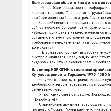
Волгоградская область. (на фото в центр
«У нас были сборы, военная кафедра и сбор
классы в траншеях. Физическая нагрузка была
это были реальные боевые стрельбы, одно дело
Хороший минометчик должен с третьего раза 
сейчас после не большой подготовки вполне
кафедре: один день в неделю, начиная со вто
оставляют отпечаток: элементы дисциплины,
требования к внешнему виду: на втором курсе
допускается.
В армии быстро идет выработка мужских к
быстро выявляется. Сразу видно, чего стоит
лидеров и тех, кто не склонен брать на себя
Владимир КОРЮГИН, отдельный армейский
Кутузова, ремрота, Германия, 1979-1980 (
«Служил в ремроте, мы ремонтировали пушки.
дембельски й альбом пересылал с прапорщиком,
бы не выпустили…
Я постоянно был в самоволке. Прапорщик Луки
«Попробуйте!».
С армейскими друзьями часто общаемся, хотя 
Грозного, с Москвы. Армия дает мужчине все: п