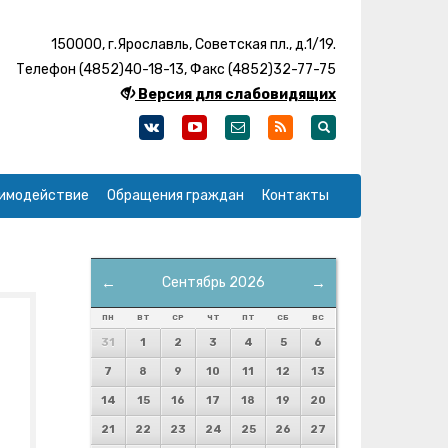
150000, г.Ярославль, Советская пл., д.1/19.
Телефон (4852)40-18-13, Факс (4852)32-77-75
Версия для слабовидящих
имодействие
Обращения граждан
Контакты
←
Сентябрь 2026
→
ПН
ВТ
СР
ЧТ
ПТ
СБ
ВС
31
1
2
3
4
5
6
7
8
9
10
11
12
13
14
15
16
17
18
19
20
21
22
23
24
25
26
27