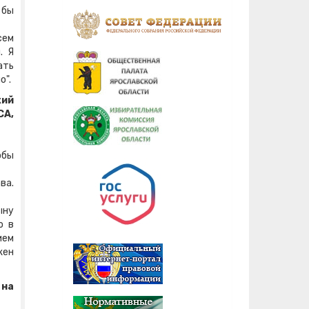
 бы
сем
. Я
ать
о".
кий
СА,
обы
ва.
ыну
о в
ием
жен
 на