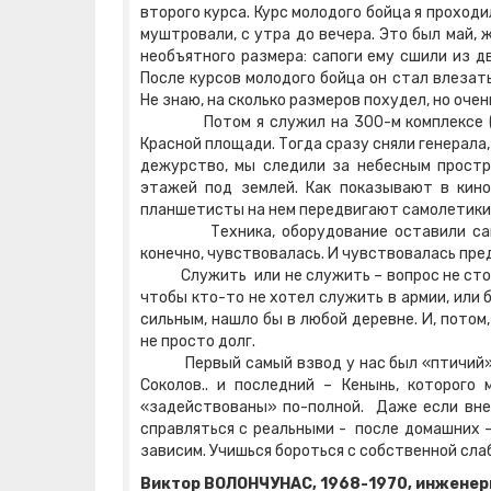
второго курса. Курс молодого бойца я проход
муштровали, с утра до вечера. Это был май, ж
необъятного размера: сапоги ему сшили из дв
После курсов молодого бойца он стал влезать
Не знаю, на сколько размеров похудел, но очен
Потом я служил на 300-м комплексе (комп
Красной площади. Тогда сразу сняли генерала
дежурство, мы следили за небесным простр
этажей под землей. Как показывают в кино
планшетисты на нем передвигают самолетики
Техника, оборудование оставили самое с
конечно, чувствовалась. И чувствовалась пре
Служить или не служить – вопрос не стоял. 
чтобы кто-то не хотел служить в армии, или 
сильным, нашло бы в любой деревне. И, потом
не просто долг.
Первый самый взвод у нас был «птичий». Кр
Соколов.. и последний – Кенынь, которого
«задействованы» по-полной. Даже если внеш
справляться с реальными - после домашних -
зависим. Учишься бороться с собственной сла
Виктор ВОЛОНЧУНАС, 1968-1970, инженер