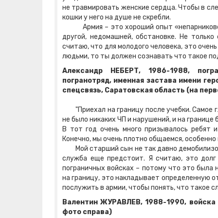
не травмировать женские сердца. Чтобы в след
кошки у него на душе не скребли.
Армия – это хороший опыт «непарникового»
другой, недомашней, обстановке. Не только
считаю, что для молодого человека, это очен
людьми, то ты должен сознавать что такое под
Александр НЕБЕРТ, 1986-1988, погр
погранотряд, именная застава имени гер
спецсвязь, Саратовская область (на перво
"Приехал на границу после учебки. Самое гл
не было никаких ЧП и нарушений, и на границе 
В тот год очень много призывалось ребят и
Конечно, мы очень плотно общаемся, особенно 
Мой старший сын не так давно демобилизова
служба еще предстоит. Я считаю, это долг
пограничных войсках – потому что это была
на границу, это накладывает определенную о
послужить в армии, чтобы понять, что такое 
Валентин ЖУРАВЛЕВ, 1988-1990, войска 
фото справа)