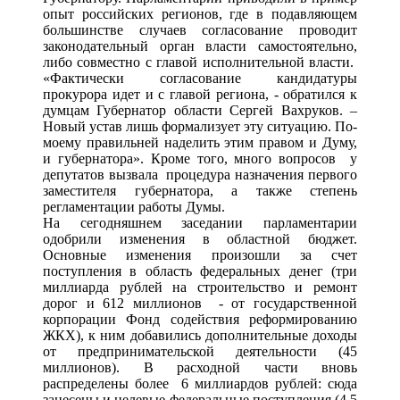
опыт российских регионов, где в подавляющем
большинстве случаев согласование проводит
законодательный орган власти самостоятельно,
либо совместно с главой исполнительной власти.
«Фактически согласование кандидатуры
прокурора идет и с главой региона, - обратился к
думцам Губернатор области Сергей Вахруков. –
Новый устав лишь формализует эту ситуацию. По-
моему правильней наделить этим правом и Думу,
и губернатора». Кроме того, много вопросов у
депутатов вызвала процедура назначения первого
заместителя губернатора, а также степень
регламентации работы Думы.
На сегодняшнем заседании парламентарии
одобрили изменения в областной бюджет.
Основные изменения произошли за счет
поступления в область федеральных денег (три
миллиарда рублей на строительство и ремонт
дорог и 612 миллионов - от государственной
корпорации Фонд содействия реформированию
ЖКХ), к ним добавились дополнительные доходы
от предпринимательской деятельности (45
миллионов). В расходной части вновь
распределены более 6 миллиардов рублей: сюда
занесены и целевые федеральные поступления (4,5