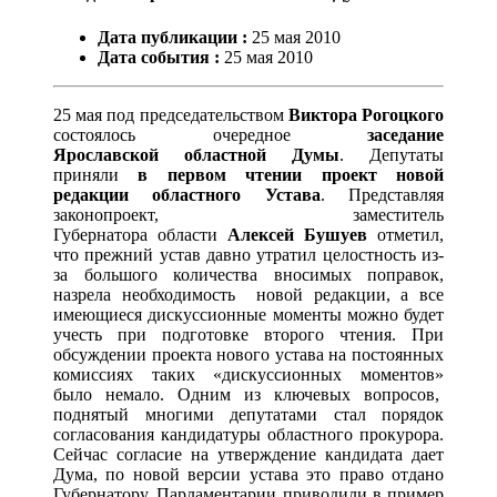
Дата публикации :
25
мая
2010
Дата события :
25
мая
2010
25 мая под председательством
Виктора Рогоцкого
состоялось очередное
заседание
Ярославской областной Думы
. Депутаты
приняли
в первом чтении проект новой
редакции областного Устава
. Представляя
законопроект, заместитель
Губернатора области
Алексей Бушуев
отметил,
что прежний устав давно утратил целостность из-
за большого количества вносимых поправок,
назрела необходимость новой редакции, а все
имеющиеся дискуссионные моменты можно будет
учесть при подготовке второго чтения. При
обсуждении проекта нового устава на постоянных
комиссиях таких «дискуссионных моментов»
было немало. Одним из ключевых вопросов,
поднятый многими депутатами стал порядок
согласования кандидатуры областного прокурора.
Сейчас согласие на утверждение кандидата дает
Дума, по новой версии устава это право отдано
Губернатору. Парламентарии приводили в пример