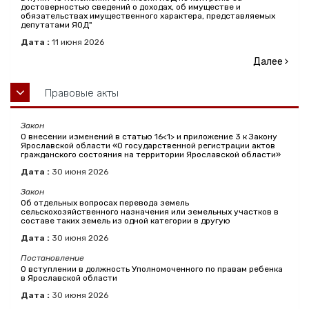
достоверностью сведений о доходах, об имуществе и
обязательствах имущественного характера, представляемых
депутатами ЯОД"
Дата :
11
июня
2026
Далее
Правовые акты
Закон
О внесении изменений в статью 16<1> и приложение 3 к Закону
Ярославской области «О государственной регистрации актов
гражданского состояния на территории Ярославской области»
Дата :
30
июня
2026
Закон
Об отдельных вопросах перевода земель
сельскохозяйственного назначения или земельных участков в
составе таких земель из одной категории в другую
Дата :
30
июня
2026
Постановление
О вступлении в должность Уполномоченного по правам ребенка
в Ярославской области
Дата :
30
июня
2026