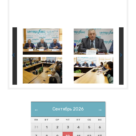
←
Сентябрь 2026
→
ПН
ВТ
СР
ЧТ
ПТ
СБ
ВС
31
1
2
3
4
5
6