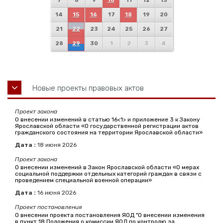
7
8
9
10
11
12
13
14
15
16
17
18
19
20
21
22
23
24
25
26
27
28
29
30
1
2
3
4
Новые проекты правовых актов
Проект закона
О внесении изменений в статью 16<1> и приложение 3 к Закону
Ярославской области «О государственной регистрации актов
гражданского состояния на территории Ярославской области»
Дата :
18
июня
2026
Проект закона
О внесении изменений в Закон Ярославской области «О мерах
социальной поддержки отдельных категорий граждан в связи с
проведением специальной военной операции»
Дата :
16
июня
2026
Проект постановления
О внесении проекта постановления ЯОД "О внесении изменения
в пункт 18 Положения о комиссии ЯОД по контролю за