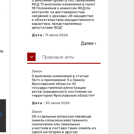
О внесении проекта постановления
ЯОД "О внесении изменения в пункт
18 Положения о комиссии ЯОД по
контролю за достоверностью
сведений о доходах, об имуществе
и обязательствах имущественного
характера, представляемых
депутатами ЯОД"
Дата :
11
июня
2026
Далее
ие
Правовые акты
Закон
О внесении изменений в статью
16<1> и приложение 3 к Закону
Ярославской области «О
государственной регистрации
актов гражданского состояния на
территории Ярославской области»
Дата :
30
июня
2026
Закон
Об отдельных вопросах перевода
земель сельскохозяйственного
назначения или земельных
участков в составе таких земель из
одной категории в другую