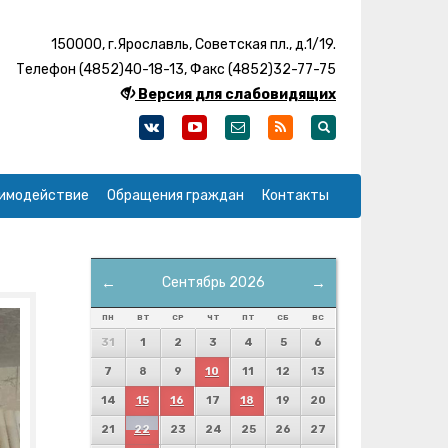
150000, г.Ярославль, Советская пл., д.1/19.
Телефон (4852)40-18-13, Факс (4852)32-77-75
Версия для слабовидящих
имодействие
Обращения граждан
Контакты
←
Сентябрь 2026
→
ПН
ВТ
СР
ЧТ
ПТ
СБ
ВС
31
1
2
3
4
5
6
7
8
9
10
11
12
13
14
15
16
17
18
19
20
21
22
23
24
25
26
27