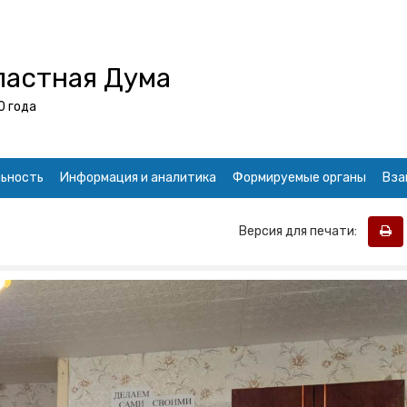
ластная Дума
0 года
ьность
Информация и аналитика
Формируемые органы
Вза
Версия для печати: