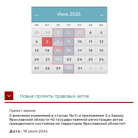
←
Июль 2026
→
ПН
ВТ
СР
ЧТ
ПТ
СБ
ВС
29
30
1
2
3
4
5
6
7
8
9
10
11
12
13
14
15
16
17
18
19
20
21
22
23
24
25
26
27
28
29
30
31
1
2
Новые проекты правовых актов
Проект закона
О внесении изменений в статью 16<1> и приложение 3 к Закону
Ярославской области «О государственной регистрации актов
гражданского состояния на территории Ярославской области»
Дата :
18
июня
2026