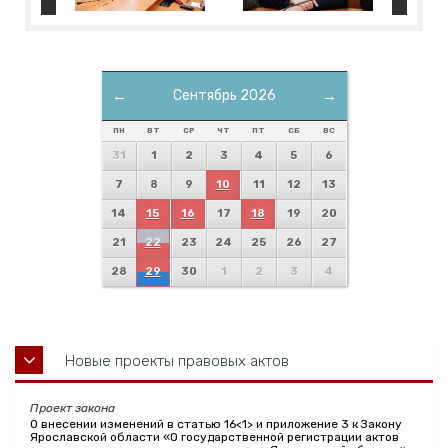
←
Сентябрь 2026
→
ПН
ВТ
СР
ЧТ
ПТ
СБ
ВС
31
1
2
3
4
5
6
7
8
9
10
11
12
13
14
15
16
17
18
19
20
21
22
23
24
25
26
27
28
29
30
1
2
3
4
Новые проекты правовых актов
Проект закона
О внесении изменений в статью 16<1> и приложение 3 к Закону
Ярославской области «О государственной регистрации актов