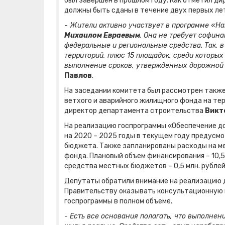
был завершен в прошлом году. Как отметил д
должны быть сданы в течение двух первых ле
- Жители активно участвует в программе «На
Михаилом Евраевым
. Она не требует софин
федеральные и региональные средства. Так, 
территорий, плюс 15 площадок, среди которых 
выполнение сроков, утвержденных дорожной 
Павлов
.
На заседании комитета был рассмотрен также
ветхого и аварийного жилищного фонда на тер
директор департамента строительства
Викт
На реализацию госпрограммы «Обеспечение д
на 2020 – 2025 годы в текущем году предусмотр
бюджета. Также запланированы расходы на м
фонда. Плановый объем финансирования – 10,5 
средства местных бюджетов – 0,5 млн. рублей
Депутаты обратили внимание на реализацию д
Правительству оказывать консультационную 
госпрограммы в полном объеме.
- Есть все основания полагать, что выполне