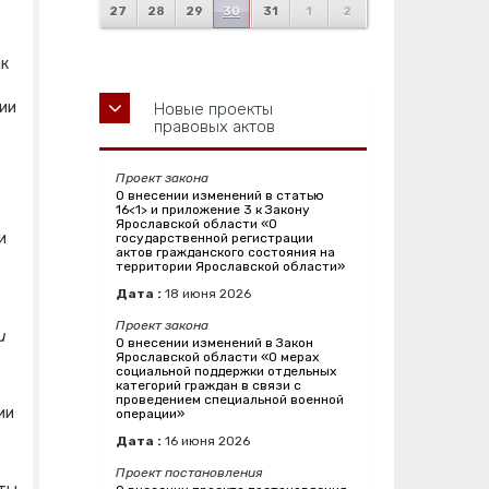
27
28
29
30
31
1
2
ак
ии
Новые проекты
правовых актов
Проект закона
О внесении изменений в статью
16<1> и приложение 3 к Закону
Ярославской области «О
и
государственной регистрации
актов гражданского состояния на
территории Ярославской области»
Дата :
18
июня
2026
Проект закона
и
О внесении изменений в Закон
Ярославской области «О мерах
социальной поддержки отдельных
категорий граждан в связи с
проведением специальной военной
ии
операции»
Дата :
16
июня
2026
Проект постановления