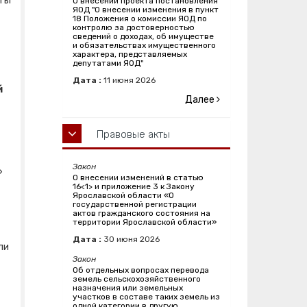
кты
О внесении проекта постановления
ЯОД "О внесении изменения в пункт
18 Положения о комиссии ЯОД по
контролю за достоверностью
сведений о доходах, об имуществе
и обязательствах имущественного
характера, представляемых
депутатами ЯОД"
Дата :
11
июня
2026
й
Далее
Правовые акты
Закон
»
О внесении изменений в статью
16<1> и приложение 3 к Закону
Ярославской области «О
государственной регистрации
актов гражданского состояния на
территории Ярославской области»
Дата :
30
июня
2026
ли
Закон
Об отдельных вопросах перевода
земель сельскохозяйственного
назначения или земельных
участков в составе таких земель из
одной категории в другую