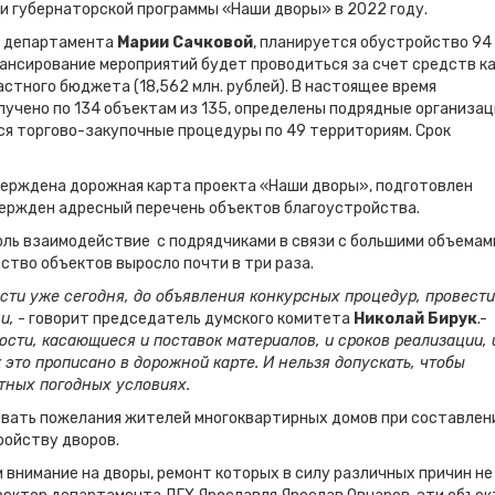
и губернаторской программы «Наши дворы» в 2022 году.
о департамента
Марии Сачковой
, планируется обустройство 94
ансирование мероприятий будет проводиться за счет средств к
ластного бюджета (18,562 млн. рублей). В настоящее время
учено по 134 объектам из 135, определены подрядные организац
ся торгово-закупочные процедуры по 49 территориям. Срок
верждена дорожная карта проекта «Наши дворы», подготовлен
вержден адресный перечень объектов благоустройства.
ль взаимодействие с подрядчиками в связи с большими объемам
ство объектов выросло почти в три раза.
ти уже сегодня, до объявления конкурсных процедур, провести
и,
- говорит председатель думского комитета
Николай Бирук
.-
сти, касающиеся и поставок материалов, и сроков реализации, 
 это прописано в дорожной карте. И нельзя допускать, чтобы
тных погодных условиях.
вать пожелания жителей многоквартирных домов при составлен
ройству дворов.
 внимание на дворы, ремонт которых в силу различных причин не