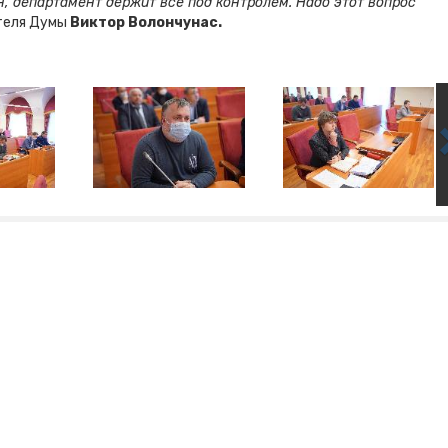
н, департамент держит все под контролем. Надо этот вопрос
ателя Думы
Виктор Волончунас.