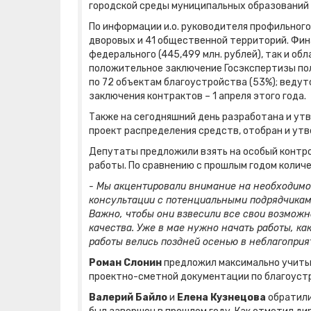
городской среды муниципальных образований 
По информации и.о. руководителя профильног
дворовых и 41 общественной территорий. Фин
федерального (445,499 млн. рублей), так и об
положительное заключение Госэкспертизы пол
по 72 объектам благоустройства (53%); ведут
заключения контрактов – 1 апреля этого года.
Также на сегодняшний день разработана и ут
проект распределения средств, отобран и ут
Депутаты предложили взять на особый контро
работы. По сравнению с прошлым годом количе
- Мы акцентировали внимание на необходимос
консультации с потенциальными подрядчикам
Важно, чтобы они взвесили все свои возможно
качества. Уже в мае нужно начать работы, как
работы велись поздней осенью в неблагоприя
Роман Слонин
предложил максимально учиты
проектно-сметной документации по благоуст
Валерий Байло
и
Елена Кузнецова
обратили