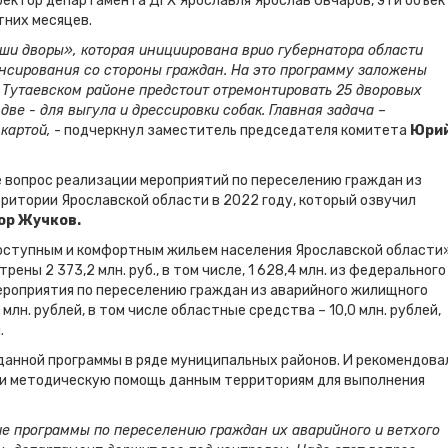
иректор департамента ДГХ Ярославля Ярослав Овчаров, эти объе
тних месяцев.
ши дворы», которая инициирована врио губернатора области
ансирования со стороны граждан. На это программу заложены
в Тутаевском районе предстоит отремонтировать 25 дворовых
две - для выгула и дрессировки собак. Главная задача –
картой,
- подчеркнул заместитель председателя комитета
Юри
 вопрос реализации мероприятий по переселению граждан из
ритории Ярославской области в 2022 году, который озвучил
ор Жучков.
оступным и комфортным жильем населения Ярославской области
ены 2 373,2 млн. руб., в том числе, 1 628,4 млн. из федерального
ероприятия по переселению граждан из аварийного жилищного
млн. рублей, в том числе областные средства – 10,0 млн. рублей,
.
анной программы в ряде муниципальных районов. И рекомендова
и методическую помощь данным территориям для выполнения
ние программы по переселению граждан их аварийного и ветхого