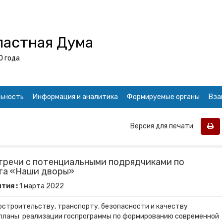
ластная Дума
0 года
ьность
Информация и аналитика
Формируемые органы
Вза
Версия для печати:
тречи с потенциальными подрядчиками по
та «Наши дворы»
тия :
1
марта
2022
остроительству, транспорту, безопасности и качеству
планы реализации госпрограммы по формированию современной