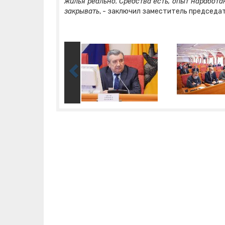
жилья реально. Средства есть, опыт наработа
закрывать
, - заключил заместитель председ