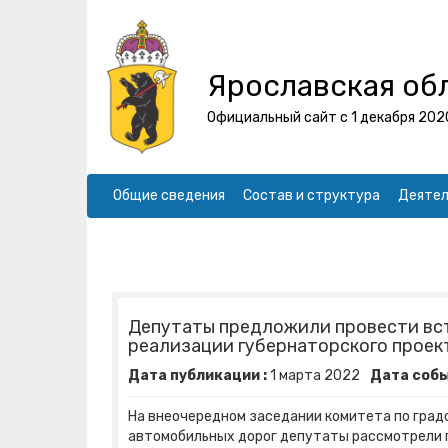
Ярославская об
Официальный сайт с 1 декабря 202
Общие сведения
Состав и структура
Деятел
Депутаты предложили провести вс
реализации губернаторского проек
Дата публикации :
1
марта
2022
Дата собы
На внеочередном заседании комитета по град
автомобильных дорог депутаты рассмотрели 