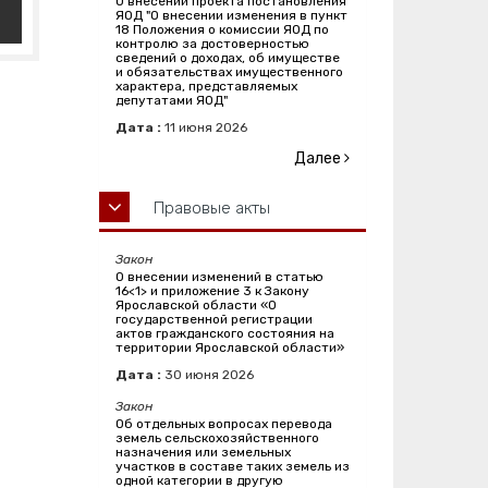
О внесении проекта постановления
ЯОД "О внесении изменения в пункт
18 Положения о комиссии ЯОД по
контролю за достоверностью
сведений о доходах, об имуществе
и обязательствах имущественного
характера, представляемых
депутатами ЯОД"
Дата :
11
июня
2026
Далее
Правовые акты
Закон
О внесении изменений в статью
16<1> и приложение 3 к Закону
Ярославской области «О
государственной регистрации
актов гражданского состояния на
территории Ярославской области»
Дата :
30
июня
2026
Закон
Об отдельных вопросах перевода
земель сельскохозяйственного
назначения или земельных
участков в составе таких земель из
одной категории в другую