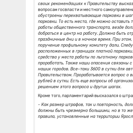
своих рекомендациях к Правительству выска
вопросам госвласти и местного самоуправлен
обустроены перехватывающие парковки в шаго
парковки. То есть места, где можно оставить
работы общественного транспорта, везде до
добраться в центр на работу. Должна быть о
праздничные дни и в ночное время. При этом,
поручение профильному комитету дали. След
расположенных в границах платной парковки.
средства у места работы по льготному парко
проработать. Также наши опасения связаны с
наших городов. Все–таки 3600 в сутки для ав
Правительством. Прорабатывается вопрос о в
рублей в сутки. Есть еще вопросы об организ
решением этого вопроса и других шагах.
Кроме того, парламентарий высказался о штра
- Как размер штрафов, так и повторность, до
должны быть чрезмерно большими, но в то ж
правила, установленные на территории Яросл