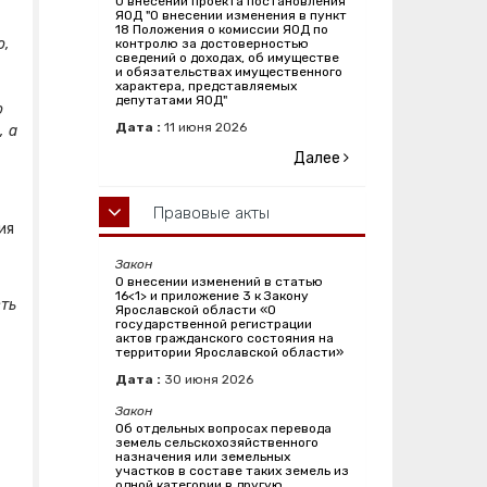
О внесении проекта постановления
ЯОД "О внесении изменения в пункт
18 Положения о комиссии ЯОД по
о,
контролю за достоверностью
сведений о доходах, об имуществе
и обязательствах имущественного
характера, представляемых
депутатами ЯОД"
о
Дата :
11
июня
2026
, а
Далее
Правовые акты
ия
Закон
О внесении изменений в статью
16<1> и приложение 3 к Закону
ть
Ярославской области «О
государственной регистрации
актов гражданского состояния на
территории Ярославской области»
Дата :
30
июня
2026
Закон
Об отдельных вопросах перевода
земель сельскохозяйственного
назначения или земельных
участков в составе таких земель из
одной категории в другую