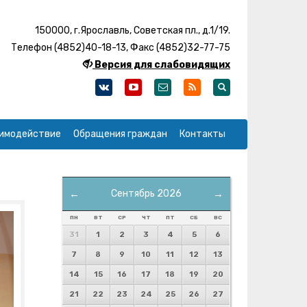
150000, г.Ярославль, Советская пл., д.1/19.
Телефон (4852)40-18-13, Факс (4852)32-77-75
Версия для слабовидящих
имодействие
Обращения граждан
Контакты
←
Сентябрь 2026
→
ПН
ВТ
СР
ЧТ
ПТ
СБ
ВС
31
1
2
3
4
5
6
7
8
9
10
11
12
13
14
15
16
17
18
19
20
21
22
23
24
25
26
27