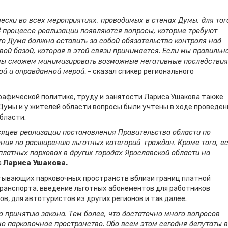
ески во всех мероприятиях, проводимых в стенах Думы, для тог
 В процессе реализации появляются вопросы, которые требуют
то Дума должна оставить за собой обязательство контроля над
ой базой, которая в этой связи принимается. Если мы правильн
мы сможем минимизировать возможные негативные последствия
ой и оправданной мерой
, - сказал спикер регионального
рафической политике, труду и занятости Лариса Ушакова также
Думы и у жителей области вопросы были учтены в ходе проведен
бласти.
есяцев реализации постановления Правительства области по
ния по расширению льготных категорий граждан. Кроме того, ес
платных парковок в других городах Ярославской области на
а
Лариса Ушакова.
тывающих парковочных пространств вблизи границ платной
ранспорта, введение льготных абонементов для работников
в, для автотуристов из других регионов и так далее.
 принятию закона. Тем более, что достаточно много вопросов
но парковочное пространство. Обо всем этом сегодня депутаты в