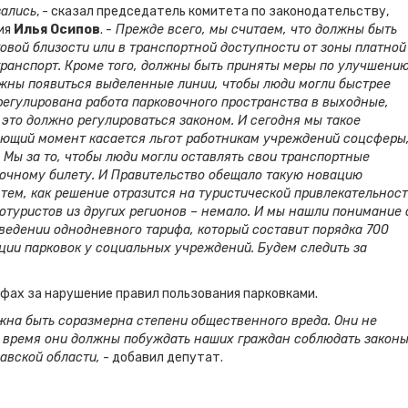
зались
, - сказал председатель комитета по законодательству,
ия
Илья Осипов
.
- Прежде всего, мы считаем, что должны быть
вой близости или в транспортной доступности от зоны платной
 транспорт. Кроме того, должны быть приняты меры по улучшени
лжны появиться выделенные линии, чтобы люди могли быстрее
трегулирована работа парковочного пространства в выходные,
 это должно регулироваться законом. И сегодня мы такое
ующий момент касается льгот работникам учреждений соцсферы
 Мы за то, чтобы люди могли оставлять свои транспортные
вочному билету. И Правительство обещало такую новацию
 тем, как решение отразится на туристической привлекательнос
тотуристов из других регионов – немало. И мы нашли понимание 
ведении однодневного тарифа, который составит порядка 700
ации парковок у социальных учреждений. Будем следить за
фах за нарушение правил пользования парковками.
лжна быть соразмерна степени общественного вреда. Они не
е время они должны побуждать наших граждан соблюдать законы
авской области,
- добавил депутат.