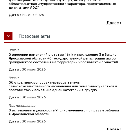
достоверностью сведений о доходах, об имуществе и
обязательствах имущественного характера, представляемых
депутатами ЯОД"
Дата :
11
июня
2026
Далее
Правовые акты
Закон
О внесении изменений в статью 16<1> и приложение 3 к Закону
Ярославской области «О государственной регистрации актов
гражданского состояния на территории Ярославской области»
Дата :
30
июня
2026
Закон
Об отдельных вопросах перевода земель
сельскохозяйственного назначения или земельных участков в
составе таких земель из одной категории в другую
Дата :
30
июня
2026
Постановление
О вступлении в должность Уполномоченного по правам ребенка
в Ярославской области
Дата :
30
июня
2026
Далее