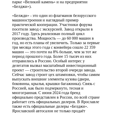
парке «Великий камень» и на предприятии
«Белджи»).
«Белжди» - это один из флагманов белорусского
машиностроения и наглядный пример
практической кооперации. Участники форума
посетили завод с экскурсией. Завод открыли в
2017 году. Здесь реализован полный цикл
производства. Мощность — до 60 000 машин в
год, но есть планы её увеличить. Только за первые
три месяца этого года с конвейера сошло 22 359
машин — это почти на 8% больше, чем за тот же
период прошлого года. Более 15 тысяч из них
отправились в Россию. Особый интерес у
делегатов вызвал масштабный инвестиционный
проект — строительство второй очереди завода.
Сейчас завод строит цех штамповки, чтобы самим
выпускать внешние элементы кузова (двери,
боковины, крылья, крышки багажника). Связь с
Россией, как было подчеркнуто, тесная и
многогранная. С июня 2024 года бренд
официально представлен в России, по всей стране
работает сеть официальных дилеров. В Ярославле
также есть официальные дилеры «Белджи».
Ярославский автосалон не только продаёт