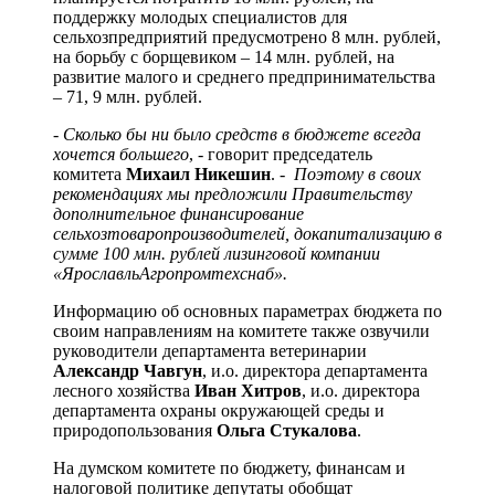
поддержку молодых специалистов для
сельхозпредприятий предусмотрено 8 млн. рублей,
на борьбу с борщевиком – 14 млн. рублей, на
развитие малого и среднего предпринимательства
– 71, 9 млн. рублей.
- Сколько бы ни было средств в бюджете всегда
хочется большего
, - говорит председатель
комитета
Михаил Никешин
.
- Поэтому в своих
рекомендациях мы предложили Правительству
дополнительное финансирование
сельхозтоваропроизводителей, докапитализацию в
сумме 100 млн. рублей лизинговой компании
«ЯрославльАгропромтехснаб».
Информацию об основных параметрах бюджета по
своим направлениям на комитете также озвучили
руководители департамента ветеринарии
Александр Чавгун
, и.о. директора департамента
лесного хозяйства
Иван Хитров
, и.о. директора
департамента охраны окружающей среды и
природопользования
Ольга Стукалова
.
На думском комитете по бюджету, финансам и
налоговой политике депутаты обобщат