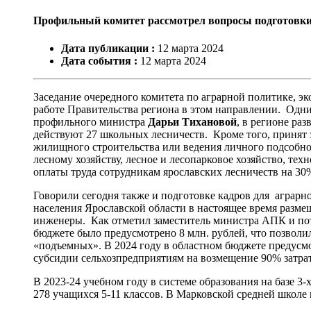
Профильный комитет рассмотрел вопросы подготовки 
Дата публикации :
12
марта
2024
Дата события :
12
марта
2024
Заседание очередного комитета по аграрной политике, э
работе Правительства региона в этом направлении. Одни
профильного министра
Дарьи Тихановой
, в регионе ра
действуют 27 школьных лесничеств. Кроме того, принят 
жилищного строительства или ведения личного подсобног
лесному хозяйству, лесное и лесопарковое хозяйство, тех
оплаты труда сотрудникам ярославских лесничеств на 30%
Говорили сегодня также и подготовке кадров для аграр
населения Ярославской области в настоящее время разме
инженеры. Как отметил заместитель министра АПК и по
бюджете было предусмотрено 8 млн. рублей, что позволи
«подъемных». В 2024 году в областном бюджете предусм
субсидии сельхозпредприятиям на возмещение 90% затра
В 2023-24 учебном году в системе образования на базе 3
278 учащихся 5-11 классов. В Марковской средней школ