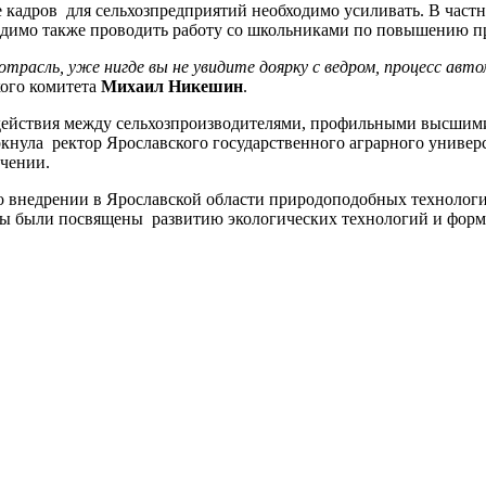
 кадров для сельхозпредприятий необходимо усиливать. В част
ходимо также проводить работу со школьниками по повышению п
 отрасль, уже нигде вы не увидите доярку с ведром, процесс а
кого комитета
Михаил Никешин
.
действия между сельхозпроизводителями, профильными высшим
кнула ректор Ярославского государственного аграрного универ
учении.
 о внедрении в Ярославской области природоподобных технологи
вы были посвящены развитию экологических технологий и фор