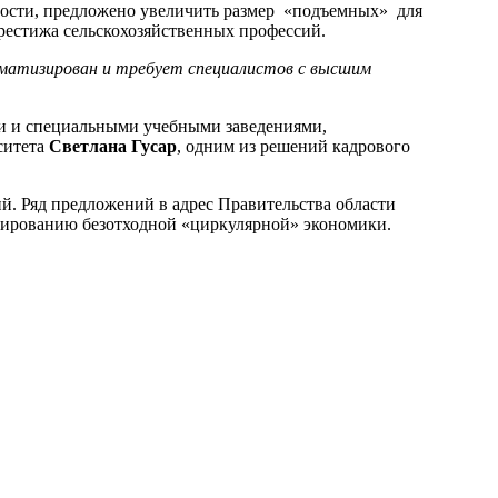
ности, предложено увеличить размер «подъемных» для
рестижа сельскохозяйственных профессий.
втоматизирован и требует специалистов с высшим
и и специальными учебными заведениями,
ситета
Светлана Гусар
, одним из решений кадрового
й. Ряд предложений в адрес Правительства области
мированию безотходной «циркулярной» экономики.