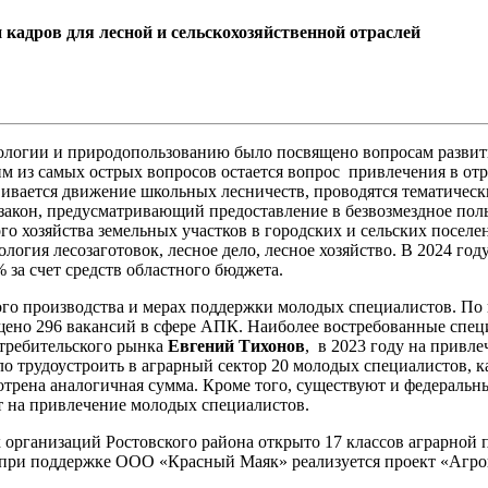
кадров для лесной и сельскохозяйственной отраслей
кологии и природопользованию было посвящено вопросам развит
м из самых острых вопросов остается вопрос привлечения в от
звивается движение школьных лесничеств, проводятся тематичес
закон, предусматривающий предоставление в безвозмездное поль
о хозяйства земельных участков в городских и сельских поселе
нология лесозаготовок, лесное дело, лесное хозяйство. В 2024 г
 за счет средств областного бюджета.
ного производства и мерах поддержки молодых специалистов. П
щено 296 вакансий в сфере АПК. Наиболее востребованные спец
требительского рынка
Евгений Тихонов
, в 2023 году на привл
ло трудоустроить в аграрный сектор 20 молодых специалистов, 
отрена аналогичная сумма. Кроме того, существуют и федеральн
т на привлечение молодых специалистов.
-х организаций Ростовского района открыто 17 классов аграрной
е при поддержке ООО «Красный Маяк» реализуется проект «Агро