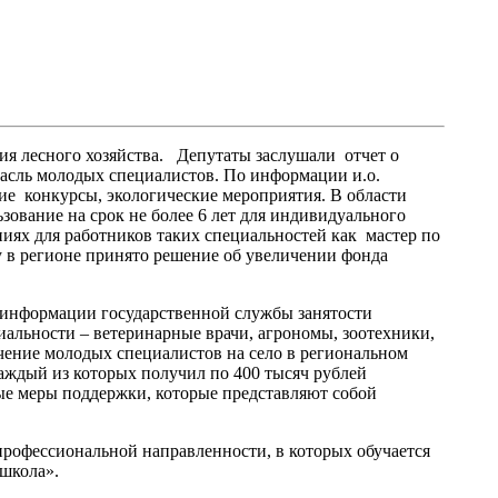
ия лесного хозяйства. Депутаты заслушали отчет о
расль молодых специалистов. По информации и.о.
кие конкурсы, экологические мероприятия. В области
зование на срок не более 6 лет для индивидуального
ниях для работников таких специальностей как мастер по
оду в регионе принято решение об увеличении фонда
о информации государственной службы занятости
иальности – ветеринарные врачи, агрономы, зоотехники,
ечение молодых специалистов на село в региональном
каждый из которых получил по 400 тысяч рублей
ые меры поддержки, которые представляют собой
 профессиональной направленности, в которых обучается
школа».