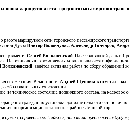
ты новой маршрутной сети городского пассажирского трансп
о работе маршрутной сети городского пассажирского транспорта,
ластной Думы
Виктор Волончунас, Александр Гончаров, Андр
 департамента
Сергей Волканевский
. На сегодняшний день в Яр
ваев. На остановочных комплексах устанавливаются информацио
й Волканевский
, ведётся активная работа по сбору обращений ж
ия и замечания. В частности,
Андрей Щенников
отметил важно
 до образовательных учреждений.
е на техническое состояние подвижного состава, на кадровое о
 обращения граждан по установке дополнительного остановочно
ечания по организации остановок в районе Липовой горы.
, я думаю, справедливы. Надеюсь, что наши предложения будут у