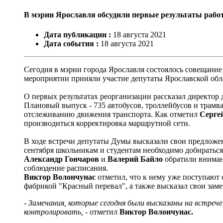
В мэрии Ярославля обсудили первые результаты рабо
Дата публикации :
18
августа
2021
Дата события :
18
августа
2021
Сегодня в мэрии города Ярославля состоялось совещание 
мероприятии приняли участие депутаты Ярославской об
О первых результатах реорганизации рассказал директор
Плановый выпуск - 735 автобусов, троллейбусов и трам
отслеживанию движения транспорта. Как отметил
Серге
производиться корректировка маршрутной сети.
В ходе встречи депутаты Думы высказали свои предложен
сентября школьникам и студентам необходимо добираться
Александр Гончаров
и
Валерий Байло
обратили внимани
соблюдение расписания.
Виктор Волончунас
отметил, что к нему уже поступают
фабрикой "Красный перевал", а также высказал свои зам
- Замечания, которые сегодня были высказаны на встрече
контролировать,
- отметил
Виктор Волончунас.