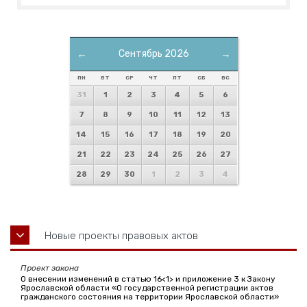
←
Сентябрь 2026
→
ПН
ВТ
СР
ЧТ
ПТ
СБ
ВС
31
1
2
3
4
5
6
7
8
9
10
11
12
13
14
15
16
17
18
19
20
21
22
23
24
25
26
27
28
29
30
1
2
3
4
Новые проекты правовых актов
Проект закона
О внесении изменений в статью 16<1> и приложение 3 к Закону
Ярославской области «О государственной регистрации актов
гражданского состояния на территории Ярославской области»