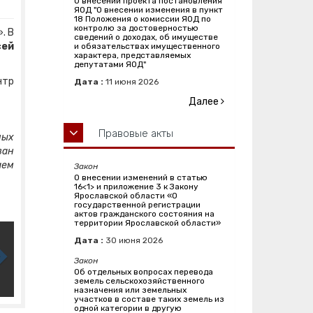
О внесении проекта постановления
ЯОД "О внесении изменения в пункт
18 Положения о комиссии ЯОД по
контролю за достоверностью
. В
сведений о доходах, об имуществе
сей
и обязательствах имущественного
характера, представляемых
депутатами ЯОД"
нтр
Дата :
11
июня
2026
Далее
Правовые акты
ных
ван
аем
Закон
О внесении изменений в статью
16<1> и приложение 3 к Закону
Ярославской области «О
государственной регистрации
актов гражданского состояния на
территории Ярославской области»
Дата :
30
июня
2026
Закон
Об отдельных вопросах перевода
земель сельскохозяйственного
назначения или земельных
участков в составе таких земель из
одной категории в другую