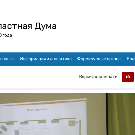
ластная Дума
0 года
ьность
Информация и аналитика
Формируемые органы
Вза
Версия для печати: