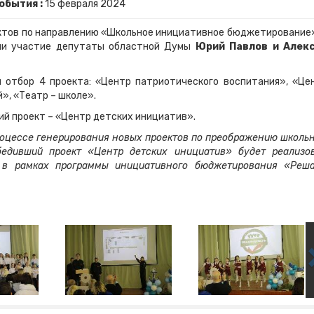
обытия :
15
февраля
2024
ктов по направлению «Школьное инициативное бюджетирование»
яли участие депутаты областной Думы
Юрий Павлов и Алек
 отбор 4 проекта: «Центр патриотического воспитания», «Це
», «Театр – школе».
ий проект – «Центр детских инициатив».
процессе генерирования новых проектов по преображению школь
бедивший проект «Центр детских инициатив» будет реализо
, в рамках программы инициативного бюджетирования «Реш