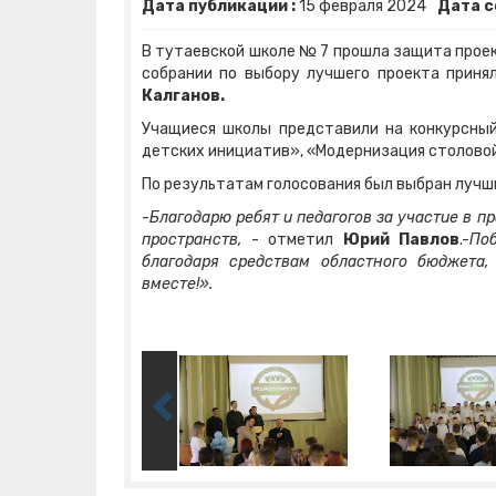
Дата публикации :
15
февраля
2024
Дата с
В тутаевской школе № 7 прошла защита прое
собрании по выбору лучшего проекта прин
Калганов.
Учащиеся школы представили на конкурсный
детских инициатив», «Модернизация столовой
По результатам голосования был выбран лучш
-
Благодарю ребят и педагогов за участие в 
пространств,
- отметил
Юрий Павлов
.-
По
благодаря средствам областного бюджета
вместе!».