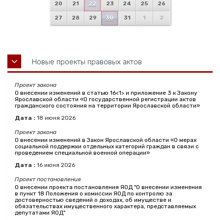
20
21
22
23
24
25
26
27
28
29
30
31
1
2
Новые проекты правовых актов
Проект закона
О внесении изменений в статью 16<1> и приложение 3 к Закону
Ярославской области «О государственной регистрации актов
гражданского состояния на территории Ярославской области»
Дата :
18
июня
2026
Проект закона
О внесении изменений в Закон Ярославской области «О мерах
социальной поддержки отдельных категорий граждан в связи с
проведением специальной военной операции»
Дата :
16
июня
2026
Проект постановления
О внесении проекта постановления ЯОД "О внесении изменения
в пункт 18 Положения о комиссии ЯОД по контролю за
достоверностью сведений о доходах, об имуществе и
обязательствах имущественного характера, представляемых
депутатами ЯОД"